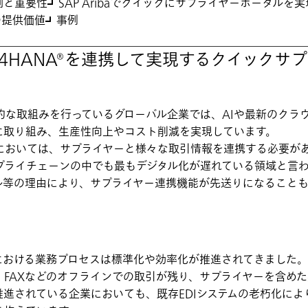
割と重要性
SAP Aribaでクイックにサプライヤーポータルを実
の提供価値
事例
AP S/4HANA®を連携して実現するクイック
的な取組みを行っているグローバル企業では、AIや最新のクラ
に取り組み、生産性向上やコスト削減を実現しています。
においては、サプライヤーと様々な取引情報を連携する必要が
ライチェーンの中でも最もデジタル化が遅れている領域と言われ
ル等の理由により、サプライヤー連携機能が先送りになること
内における業務プロセスは標準化や効率化が推進されてきました
・FAXなどのオフラインでの取引が残り、サプライヤーを含め
進されている企業においても、既存EDIシステムの老朽化によ