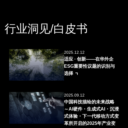
行业洞见/白皮书
2025.12.12
适应 · 创新——在华外企
ESG重要性议题的识别与
选择
2025.09.12
中国科技描绘的未来战略
～AI硬件・生成式AI・沉浸
式体验・下一代移动方式变
革所开启的2025年产业变