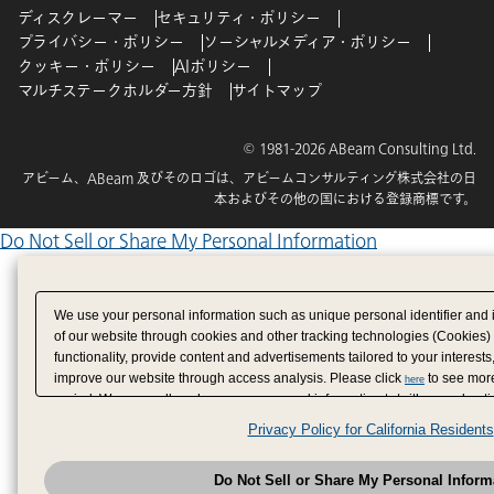
ディスクレーマー
セキュリティ・ポリシー
プライバシー・ポリシー
ソーシャルメディア・ポリシー
クッキー・ポリシー
AIポリシー
マルチステークホルダー方針
サイトマップ
© 1981-2026 ABeam Consulting Ltd.
アビーム、ABeam 及びそのロゴは、アビームコンサルティング株式会社の日
本およびその他の国における登録商標です。
Do Not Sell or Share My Personal Information
We use your personal information such as unique personal identifier and 
of our website through cookies and other tracking technologies (Cookies)
functionality, provide content and advertisements tailored to your interests
improve our website through access analysis. Please click
to see more
here
period. We may sell or share your personal information to/with our adverti
analytics service partners. These partners may combine the data shared by
Privacy Policy for California Residents
have provided to them or that they have collected from your use of their se
analyze and optimize advertisements delivered to you by businesses other
Do Not Sell or Share My Personal Inform
have the right to opt out of sale or share of your personal information by u