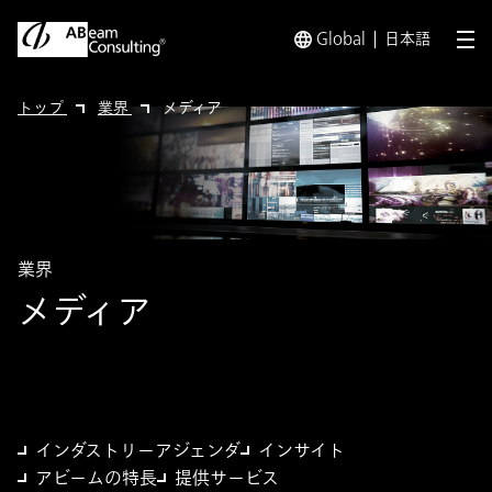
Global
日本語
メ
トップ
業界
メディア
業界
メディア
インダストリーアジェンダ
インサイト
アビームの特長
提供サービス