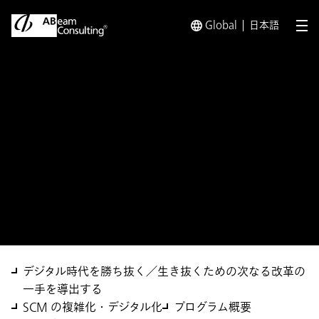
Global
日本語
メ
トップ
ソリューション
サプライチェーン改革レベル診断プ
ソリューション
サプライチェーン改革レベル
診断プログラム
デジタル時代を勝ち抜く／生き抜くための次なる改革の
一手を導出する
SCM の複雑化・デジタル化
プログラム概要