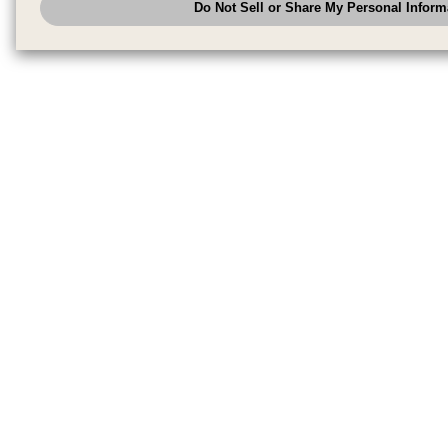
Do Not Sell or Share My Personal Inform
have the right to opt out of sale or share of your personal information by u
to exercise your right. If we have detected an opt-out pr
My Personal Information
honored.
Change your sell or share preference