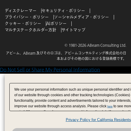
ディスクレーマー
セキュリティ・ポリシー
プライバシー・ポリシー
ソーシャルメディア・ポリシー
クッキー・ポリシー
AIポリシー
マルチステークホルダー方針
サイトマップ
© 1981-2026 ABeam Consulting Ltd.
アビーム、ABeam 及びそのロゴは、アビームコンサルティング株式会社の日
本およびその他の国における登録商標です。
Do Not Sell or Share My Personal Information
We use your personal information such as unique personal identifier and 
of our website through cookies and other tracking technologies (Cookies)
functionality, provide content and advertisements tailored to your interests
improve our website through access analysis. Please click
to see more
here
period. We may sell or share your personal information to/with our adverti
analytics service partners. These partners may combine the data shared by
Privacy Policy for California Residents
have provided to them or that they have collected from your use of their se
analyze and optimize advertisements delivered to you by businesses other