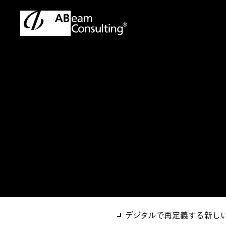
トップ
ソリューション
ロジスティクスDX構想策定支援
ソリューション
ロジスティクスD
デジタルで再定義する新し