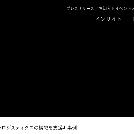
プレスリリース／お知らせ
イベント
インサイト
サービス
X構想策定支援サー
いロジスティクスの構想を支援
事例