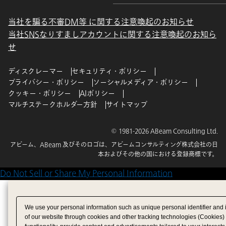
当社を騙る不審DM等 に関する注意喚起のお知らせ
当社SNSなりすましアカウントに関する注意喚起のお知ら
せ
ディスクレーマー
セキュリティ・ポリシー
プライバシー・ポリシー
ソーシャルメディア・ポリシー
クッキー・ポリシー
AIポリシー
マルチステークホルダー方針
サイトマップ
© 1981-2026 ABeam Consulting Ltd.
アビーム、ABeam 及びそのロゴは、アビームコンサルティング株式会社の日
本およびその他の国における登録商標です。
Do Not Sell or Share My Personal Information
We use your personal information such as unique personal identifier and 
of our website through cookies and other tracking technologies (Cookies)