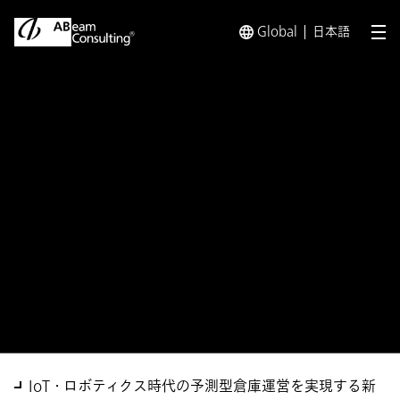
Global
日本語
メ
トップ
ソリューション
ABeam Cloud® Predictive War
ソリューション
ABeam Cloud® Predictive
Warehouse
Management（PWM）
IoT・ロボティクス時代の予測型倉庫運営を実現する新