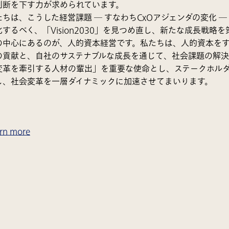
判断を下す力が求められています。
たちは、こうした経営課題 ― すなわちCxOアジェンダの変化 
化するべく、「Vision2030」を見つめ直し、新たな成長戦略
の中心にあるのが、人的資本経営です。私たちは、人的資本を
の貢献と、自社のサステナブルな成長を通じて、社会課題の解決
変革を牽引する人材の輩出」を重要な使命とし、ステークホルダーとの
し、社会変革を一層ダイナミックに加速させてまいります。
rn more