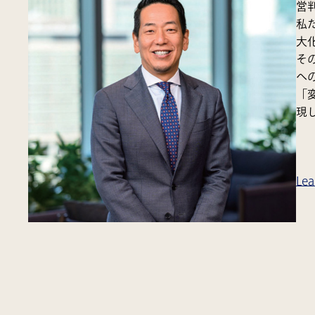
営
私
大
そ
へ
「
現
Lea