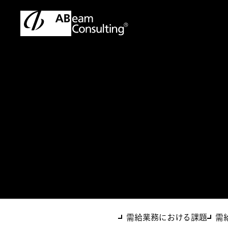
トップ
ソリューション
需給業務BPR
ソリューション
需給業務BPR
需給業務における課題
需