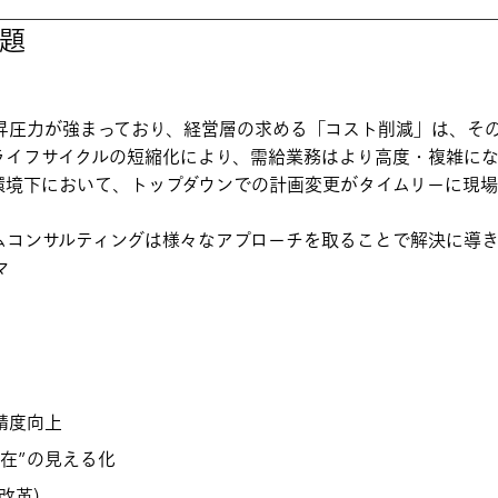
題
昇圧力が強まっており、経営層の求める「コスト削減」は、そ
ライフサイクルの短縮化により、需給業務はより高度・複雑にな
環境下において、トップダウンでの計画変更がタイムリーに現
。
ムコンサルティングは様々なアプローチを取ることで解決に導き
マ
精度向上
在”の見える化
改革)