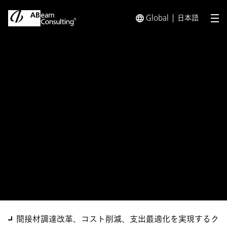
Global
日本語
メ
トップ
ソリューション
Source to Pay クラウドプラ
ソリューション
Source to Pay クラウドプ
ラットフォーム導入・活用支
援サービス
間接材調達改革、コスト削減、支出最適化を実現するク