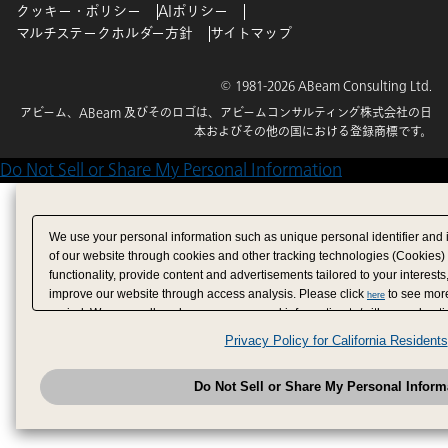
クッキー・ポリシー
AIポリシー
マルチステークホルダー方針
サイトマップ
© 1981-2026 ABeam Consulting Ltd.
アビーム、ABeam 及びそのロゴは、アビームコンサルティング株式会社の日
本およびその他の国における登録商標です。
Do Not Sell or Share My Personal Information
We use your personal information such as unique personal identifier and 
of our website through cookies and other tracking technologies (Cookies)
functionality, provide content and advertisements tailored to your interests
improve our website through access analysis. Please click
to see more
here
period. We may sell or share your personal information to/with our adverti
analytics service partners. These partners may combine the data shared by
Privacy Policy for California Residents
have provided to them or that they have collected from your use of their se
analyze and optimize advertisements delivered to you by businesses other
Do Not Sell or Share My Personal Inform
have the right to opt out of sale or share of your personal information by u
to exercise your right. If we have detected an opt-out pr
My Personal Information
honored.
Change your sell or share preference