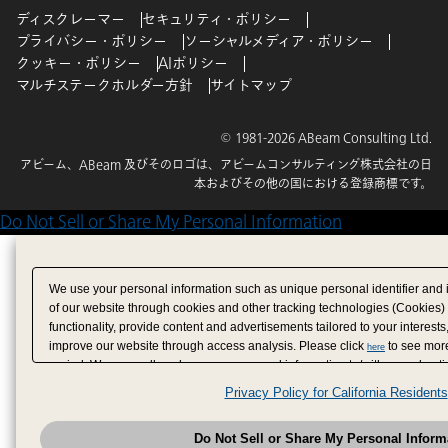
ディスクレーマー
セキュリティ・ポリシー
プライバシー・ポリシー
ソーシャルメディア・ポリシー
クッキー・ポリシー
AIポリシー
マルチステークホルダー方針
サイトマップ
© 1981-2026 ABeam Consulting Ltd.
アビーム、ABeam 及びそのロゴは、アビームコンサルティング株式会社の日
本およびその他の国における登録商標です。
Do Not Sell or Share My Personal Information
We use your personal information such as unique personal identifier and 
of our website through cookies and other tracking technologies (Cookies)
functionality, provide content and advertisements tailored to your interests
improve our website through access analysis. Please click
to see more
here
period. We may sell or share your personal information to/with our adverti
analytics service partners. These partners may combine the data shared by
Privacy Policy for California Residents
have provided to them or that they have collected from your use of their se
analyze and optimize advertisements delivered to you by businesses other
Do Not Sell or Share My Personal Inform
have the right to opt out of sale or share of your personal information by u