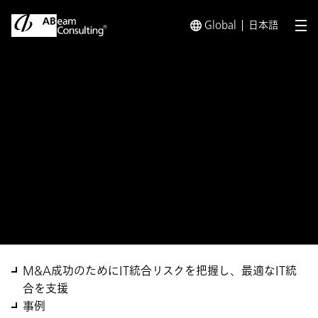
Global
日本語
メ
トップ
ソリューション
ITデューデリジェンス支援サービス
ソリューション
ITデューデリジェンス支援
サービス
M&A成功のためにIT統合リスクを把握し、最適なIT統
合を支援
事例