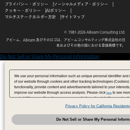
プライバシー・ポリシー
ソーシャルメディア・ポリシー
クッキー・ポリシー
AIポリシー
マルチステークホルダー方針
サイトマップ
© 1981-2026 ABeam Consulting Ltd.
アビーム、ABeam 及びそのロゴは、アビームコンサルティング株式会社の日
本およびその他の国における登録商標です。
Do Not Sell or Share My Personal Information
We use your personal information such as unique personal identifier and 
of our website through cookies and other tracking technologies (Cookies)
functionality, provide content and advertisements tailored to your interests
improve our website through access analysis. Please click
to see more
here
period. We may sell or share your personal information to/with our adverti
analytics service partners. These partners may combine the data shared by
Privacy Policy for California Residents
have provided to them or that they have collected from your use of their se
analyze and optimize advertisements delivered to you by businesses other
Do Not Sell or Share My Personal Inform
have the right to opt out of sale or share of your personal information by u
to exercise your right. If we have detected an opt-out pr
My Personal Information