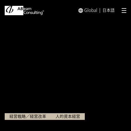
Global
日本語
メ
トップ
インサイト
人事戦略とは？ 戦略人事との違いや人事
インサイト
人事戦略とは？ 戦略人事と
の違いや人事戦略策定プロセ
スを解説
2025.01.30
経営戦略／経営改革
人的資本経営