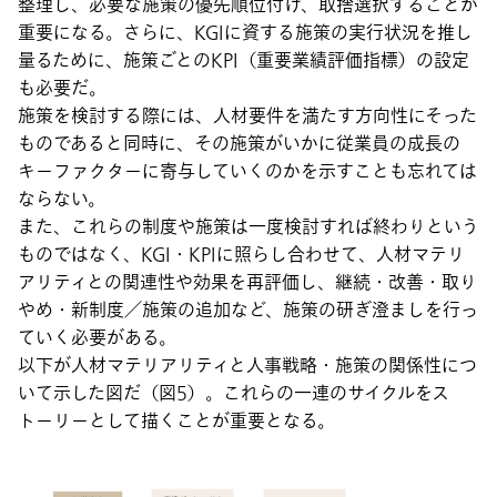
整理し、必要な施策の優先順位付け、取捨選択することが
重要になる。さらに、KGIに資する施策の実行状況を推し
量るために、施策ごとのKPI（重要業績評価指標）の設定
も必要だ。
施策を検討する際には、人材要件を満たす方向性にそった
ものであると同時に、その施策がいかに従業員の成長の
キーファクターに寄与していくのかを示すことも忘れては
ならない。
また、これらの制度や施策は一度検討すれば終わりという
ものではなく、KGI・KPIに照らし合わせて、人材マテリ
アリティとの関連性や効果を再評価し、継続・改善・取り
やめ・新制度／施策の追加など、施策の研ぎ澄ましを行っ
ていく必要がある。
以下が人材マテリアリティと人事戦略・施策の関係性につ
いて示した図だ（図5）。これらの一連のサイクルをス
トーリーとして描くことが重要となる。