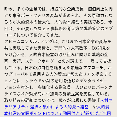
昨今、多くの企業では、持続的な企業成長・価値向上に向
けた事業ポートフォリオ変革が求められ、その原動力とな
るのが人的資本の最大化、人的資本経営の実践である。今
回は、その要ともなる人事戦略の考え方や戦略策定のアプ
ローチについて紹介してきた。
アビームコンサルティングは、これまで日本企業の変革を
共に実現してきた実績と、専門的な人事改革・DX知見を
かけ合わせ、人的資本経営の取り組みに向けた戦略の企
画、実行、ステークホルダーとの対話まで、一貫して支援
している。日本の独自性を踏まえた最適なアプローチ、か
つグローバルで通用する人的資本経営のあり方を提案する
とともに、クラウドやAIの活用を通じたデジタライゼー
ションを推進し、多様化する従業員一人ひとりにパーソナ
ライズされた効果的かつ独自の施策立案を支援している。
取り組みの詳細については、我々が出版した書籍「
人材マ
テリアリティ 選択と集中による人的資本経営
」や
人的資
本経営の実践ポイントについて動画付きで解説した全5回