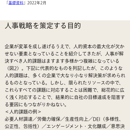
「
基礎資料
」2022年2月
人事戦略を策定する目的
企業が変革を成し遂げるうえで、人的資本の最大化が欠か
せない要素となっていることを紹介してきたが、人事が解
決すべき人的課題はますます多様かつ複雑になっている
（図2）。下記に代表的なものを列記したが、このような
人的課題は、多くの企業で大なり小なり解決策が求められ
るものとなっている。しかし、限られたリソースの中で、
これらすべての課題に対応することは困難で、総花的に広
く浅く対応することで、結果的に自社の目標達成を阻害す
る要因にもつながりかねない。
＜人的課題の例＞
必要人材調達／労働力確保／生産性向上／DEI（多様性、
公正性、包括性）／エンゲージメント・文化醸成／意思決