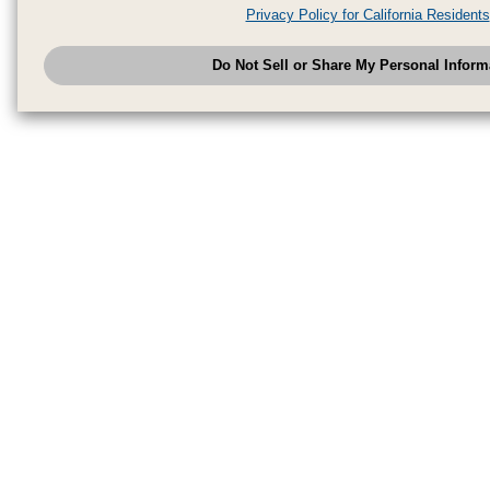
analytics service partners. These partners may combine the data shared by
Privacy Policy for California Residents
have provided to them or that they have collected from your use of their se
analyze and optimize advertisements delivered to you by businesses other
Do Not Sell or Share My Personal Inform
have the right to opt out of sale or share of your personal information by u
to exercise your right. If we have detected an opt-out pr
My Personal Information
honored.
Change your sell or share preference