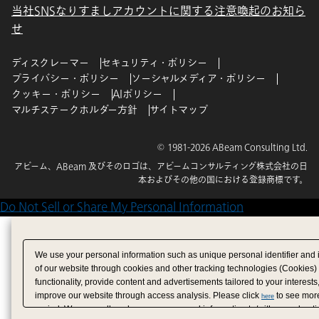
当社SNSなりすましアカウントに関する注意喚起のお知ら
せ
ディスクレーマー
セキュリティ・ポリシー
プライバシー・ポリシー
ソーシャルメディア・ポリシー
クッキー・ポリシー
AIポリシー
マルチステークホルダー方針
サイトマップ
© 1981-2026 ABeam Consulting Ltd.
アビーム、ABeam 及びそのロゴは、アビームコンサルティング株式会社の日
本およびその他の国における登録商標です。
Do Not Sell or Share My Personal Information
We use your personal information such as unique personal identifier and 
of our website through cookies and other tracking technologies (Cookies)
functionality, provide content and advertisements tailored to your interests
improve our website through access analysis. Please click
to see more
here
period. We may sell or share your personal information to/with our adverti