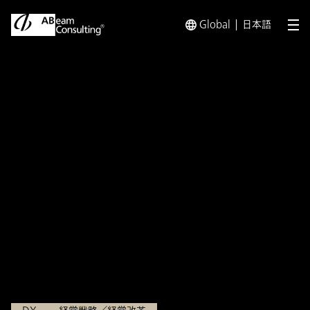
Global
日本語
メ
トップ
インサイト
ABeam DX Insight
ABeam DX 
インサイト
ABeam DX Insight 第2回
DXビジョン、シナリオ策定
～前提となるDXの4つの定
義とは～
2022.03.29