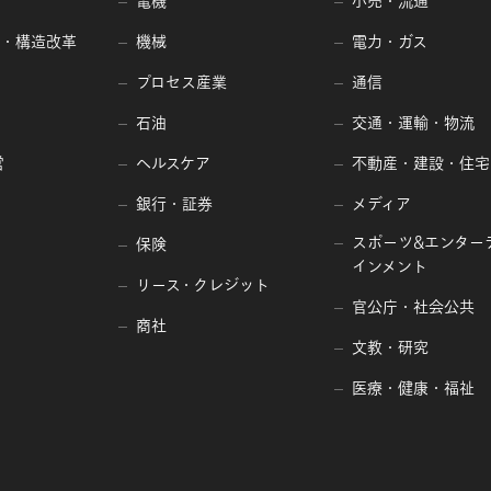
電機
小売・流通
編・構造改革
機械
電力・ガス
プロセス産業
通信
石油
交通・運輸・物流
営
ヘルスケア
不動産・建設・住宅
銀行・証券
メディア
スポーツ&エンター
保険
インメント
リース・クレジット
官公庁・社会公共
商社
文教・研究
医療・健康・福祉