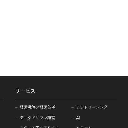
サービス
経営戦略／経営改革
アウトソーシング
データドリブン経営
AI
スタートアップ＆オー