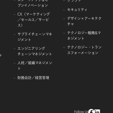
クラウド
プンイノベーション
セキュリティ
CX（マーケティング
デザイン×アーキテク
／セールス／サービ
チャ
ス）
テクノロジー戦略&マ
サプライチェーンマネ
ネジメント
ジメント
テクノロジー・トラン
エンジニアリング
スフォーメーション
チェーンマネジメント
テ
人材／組織マネジメン
ト
財務会計／経営管理
Follow Us