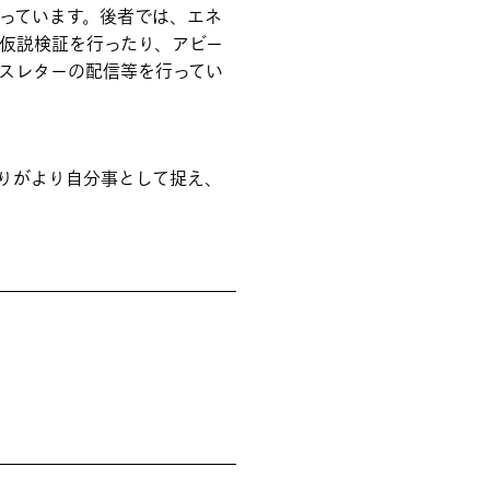
っています。後者では、エネ
仮説検証を行ったり、アビー
スレターの配信等を行ってい
とりがより自分事として捉え、
。