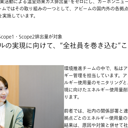
事業活動による温室効果ガス排出量
をゼロにし、カーボンニュ
※
ームではその取り組みの一つとして、アビームの国内外の各拠
を実施しています。
ope1・Scope2排出量が対象
ルの実現に向けて、“全社員を巻き込む”
環境推進チームの中で、私はア
ギー管理を担当しています。ア
ルギー使用量のモニタリングと
現に向けたエネルギー使用量削
ります。
前者では、社内の関係部署と連
拠点ごとのエネルギー使用量の
結果は、原因や対策と併せて社