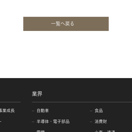
一覧へ戻る
業界
事業成長
自動車
食品
ー
半導体・電子部品
消費財