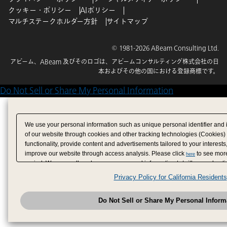
クッキー・ポリシー
AIポリシー
マルチステークホルダー方針
サイトマップ
© 1981-2026 ABeam Consulting Ltd.
アビーム、ABeam 及びそのロゴは、アビームコンサルティング株式会社の日
本およびその他の国における登録商標です。
Do Not Sell or Share My Personal Information
We use your personal information such as unique personal identifier and 
of our website through cookies and other tracking technologies (Cookies)
functionality, provide content and advertisements tailored to your interests
improve our website through access analysis. Please click
to see more
here
period. We may sell or share your personal information to/with our adverti
analytics service partners. These partners may combine the data shared by
Privacy Policy for California Residents
have provided to them or that they have collected from your use of their se
analyze and optimize advertisements delivered to you by businesses other
Do Not Sell or Share My Personal Inform
have the right to opt out of sale or share of your personal information by u
to exercise your right. If we have detected an opt-out pr
My Personal Information
honored.
Change your sell or share preference