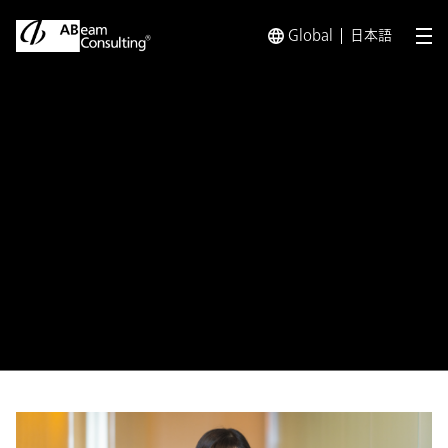
Global
日本語
メ
トップ
会社情報
サステナビリティ
コンサルティングス
コンサルティングスキルを活
かし、NPO法人の収益改善
や業務効率化を支援