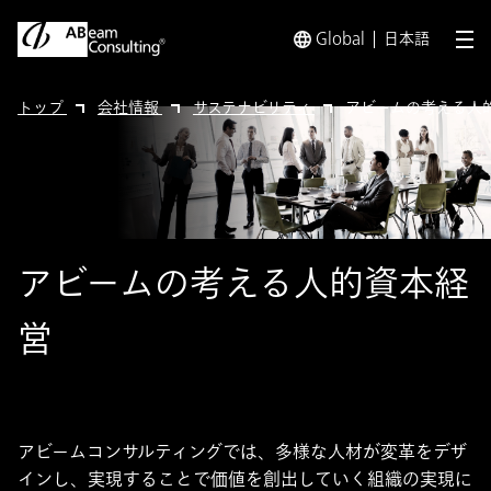
Global
日本語
メ
トップ
会社情報
サステナビリティ
アビームの考える人
アビームの考える人的資本経
営
アビームコンサルティングでは、多様な人材が変革をデザ
インし、実現することで価値を創出していく組織の実現に