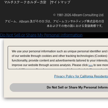
マルチステークホルダー方針
サイトマップ
© 1981-2026 ABeam Consulting Ltd.
アビーム、ABeam 及びそのロゴは、アビームコンサルティング株式会社の日
本およびその他の国における登録商標です。
Do Not Sell or Share My Personal Information
We use your personal information such as unique personal identifier and 
of our website through cookies and other tracking technologies (Cookies)
functionality, provide content and advertisements tailored to your interests
improve our website through access analysis. Please click
to see more
here
period. We may sell or share your personal information to/with our adverti
analytics service partners. These partners may combine the data shared by
Privacy Policy for California Residents
have provided to them or that they have collected from your use of their se
analyze and optimize advertisements delivered to you by businesses other
Do Not Sell or Share My Personal Inform
have the right to opt out of sale or share of your personal information by u
to exercise your right. If we have detected an opt-out pr
My Personal Information
honored.
Change your sell or share preference