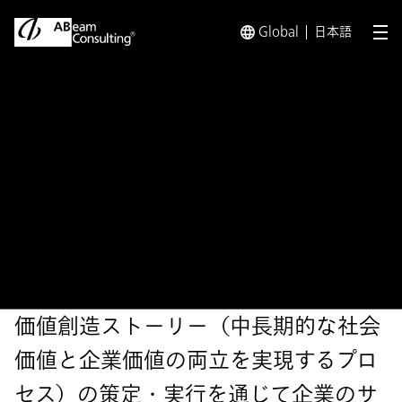
Global
日本語
メ
トップ
ソリューション
サステナビリティ経営起点の企業変
ソリューション
サステナビリティ経営起点の
企業変革支援
価値創造ストーリー（中長期的な社会
価値と企業価値の両立を実現するプロ
セス）の策定・実行を通じて企業のサ