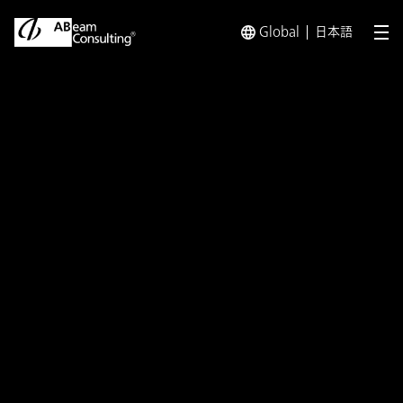
Global
日本語
メ
トップ
ソリューション
ABeam Cloud® Hybris Express “yC
ソリューション
ABeam Cloud® Hybris
Express “yCom” | Hybris
Commerce Quick Deploy
Template with SAP
S/4HANA®