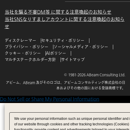
当社を騙る不審DM等 に関する注意喚起のお知らせ
当社SNSなりすましアカウントに関する注意喚起のお知ら
せ
ディスクレーマー
セキュリティ・ポリシー
プライバシー・ポリシー
ソーシャルメディア・ポリシー
クッキー・ポリシー
AIポリシー
マルチステークホルダー方針
サイトマップ
© 1981-2026 ABeam Consulting Ltd.
アビーム、ABeam 及びそのロゴは、アビームコンサルティング株式会社の日
本およびその他の国における登録商標です。
Do Not Sell or Share My Personal Information
We use your personal information such as unique personal identifier and 
of our website through cookies and other tracking technologies (Cookies)
functionality, provide content and advertisements tailored to your interests