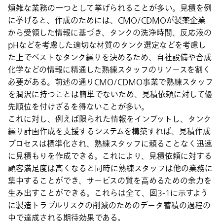
煩雑な業務の一つとして挙げられることが多い。見積を例
に挙げると、作成のためには、CMO/CDMOが製薬企業
から受領した情報に基づき、タンクの洗浄時間、反応液の
pHなどを考慮した適切な材質のタンク選定などを考慮し
た上でベストなタンク繰りを決めるため、自社設備や合成
化学などの情報に精通した熟練スタッフのリソースを割く
必要がある。前述の通りCMO/CDMO事業で熟練スタッフ
を潤沢に持つことは簡単でないため、見積依頼に対して優
先順位を付けざるを得ないことが多い。
これに対し、例えば限られた情報をインプットし、タンク
繰り計画作成を支援するシステムを構築すれば、見積作成
プロセスは標準化され、熟練スタッフに頼ることなく迅速
に見積もりを作成できる。これにより、見積依頼に対する
顧客満足度は高くなると同時に熟練スタッフは他の業務に
集中することができ、サービスの質を高めるための余力を
生み出すことができる。これらは全て、図3-1に示すよう
に製造トラブルリスクの削減のためのデータ蓄積の過程の
中で達成される期待効果である。