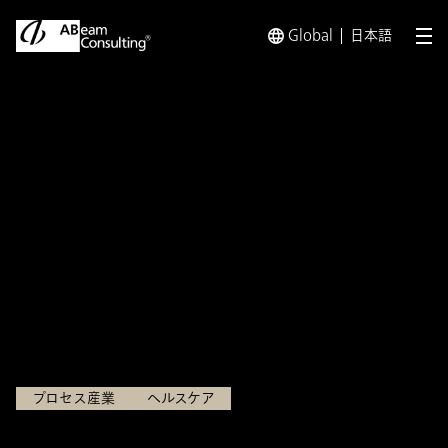
Global
日本語
メ
トップ
インサイト
素材化学メーカーのCMO/CDMO事業
インサイト
素材化学メーカーの
CMO/CDMO事業の成長戦
略：持続的成長の鍵
2024.11.01
プロセス産業
ヘルスケア