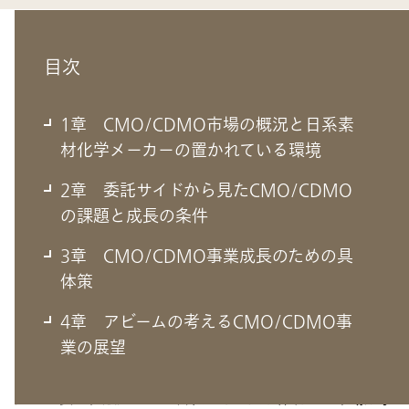
目次
1章 CMO/CDMO市場の概況と日系素
材化学メーカーの置かれている環境
2章 委託サイドから見たCMO/CDMO
の課題と成長の条件
3章 CMO/CDMO事業成長のための具
1章 CMO/CDMO市場の概況と日系
体策
素材化学メーカーの置かれている環境
4章 アビームの考えるCMO/CDMO事
業の展望
新規モダリティが急激に発展する昨今、製薬企業は研究開
発から製造、販売までを自社のみで担う体制では市場競争