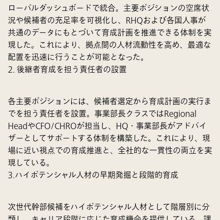
ローバルダッシュボードで統合。主要ポジションの空席状
況や候補者の充足率を可視化し、RHQおよび各国人事が
共通のデータにもとづいて育成計画を推進できる体制を実
現した。これにより、拠点間の人材流動性を高め、最適な
配置を迅速に行うことが可能となった。
2. 後継者育成を担う責任者の設置
各主要ポジションには、候補者選定から育成計画の実行ま
でを担う責任者を設置。事業部長クラスではRegional
HeadやCFO/CHROが担当し、HQ・事業部長がアドバイ
ザーとしてサポートする体制を構築した。これにより、現
場に近い視点での育成推進と、全社的な一貫性の両立を実
現している。
3.ハイポテンシャル人材の早期発掘と段階的育成
次世代幹部候補をハイポテンシャル人材として階層別に分
類し、キャリア段階に応じた育成機会を提供している。課