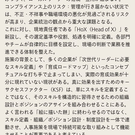
コンプライアンス上のリスク
：管理が行き届かない状況で
は、不正・不祥事や職場環境の悪化が見過ごされるリスク
が高まり、企業統治の観点から重大な課題となる。
これに対し、現地責任者である「HoX（Head of X）」を
新設し、その選定基準や役割、処遇を明確に定義。各部門
やチームが自律的に目標を設定し、現場の判断で業務を推
進できる体制を整えた。
施策の背景として、多くの企業が「次世代リーダーに必要
なスキル定義」や「育成ロードマップ」といったコンセプ
チュアルな打ち手で止まってしまい、実際の育成効果が十
分に現れていない現状がある。真に効果を出すためのキー
サクセスファクター（KSF）は、単にスキルを定義するこ
とではなく、そのスキルを構造的に習得させるための組織
設計とポジションのアサインを組み合わせることにある。
よく言われる「絵に描いた餅」に終わらせるのではなく、
スキル定義・組織／ポジション設計・制度設計を一体で連
動させ、人事施策を現場で持続可能な取り組みとして機能
させることが重要であると考えている。