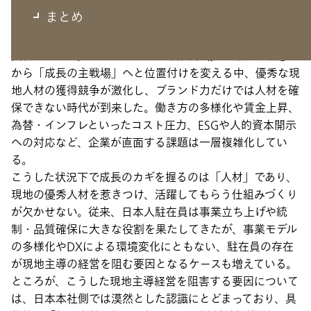
まとめ
近年、日系企業のグローバル展開を取り巻く環境は大きく
変化している。ASEANをはじめ新興市場が「補完拠点」
から「成長の主戦場」へと位置付けを変える中、優秀な現
地人材の獲得競争が激化し、ブランド力だけでは人材を確
保できない時代が到来した。働き方の多様化や賃金上昇、
為替・インフレといったコスト圧力、ESGや人的資本開示
への対応など、企業が直面する課題は一層複雑化してい
る。
こうした状況下で成長のカギを握るのは「人材」であり、
現地の優秀人材を惹きつけ、活躍してもらう仕組みづくり
が欠かせない。従来、日本人駐在員は事業立ち上げや統
制・品質確保に大きな役割を果たしてきたが、事業モデル
の多様化やDXによる環境変化にともない、駐在員の存在
が現地主導の経営を阻む要因となるケースも増えている。
ところが、こうした現地主導経営を阻害する要因について
は、日本本社側では漠然とした認識にとどまっており、具