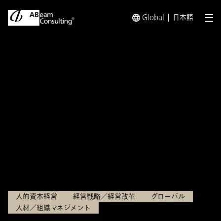
Global
日本語
メ
トップ
インサイト
「脱駐在員モデル」で実現する現地主導
インサイト
「脱駐在員モデル」で実現す
る現地主導経営への転換とグ
ローバル競争力の向上
2025.12.05
人的資本経営
経営戦略／経営改革
グローバル
人材／組織マネジメント