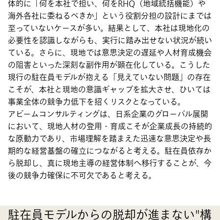
体的に「何を本社で担い、何をRHQ（地域統括機能）や
海外各社に委ねるべきか」という役割分担の設計にまでは
至っていないケースが多い。結果として、本社は現地化の
必要性を認識しながらも、実行に踏み出せない状況が続い
ている。さらに、現地では意思決定の遅延や人材育成機会
の阻害といった深刻な副作用が顕在化している。こうした
現行の駐在員モデルが抱える「見えていない問題」の存在
こそが、本社と現地の意識ギャップを拡大させ、ひいては
事業全体の競争力低下を招くリスクとなっている。
アビームコンサルティングは、日系企業のグローバル展開
において、現地人材の登用・育成こそが企業成長の持続的
な原動力であり、市場理解を踏まえた迅速な意思決定や長
期的な経営基盤の確立につながると考える。駐在員依存か
ら脱却し、真に現地主導の経営体制へ移行することが、今
後の競争力確保に不可欠であると考える。
駐在員モデルからの脱却が進まない"構