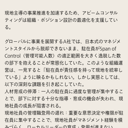
現地主導の事業推進を加速するため、アビームコンサル
ティングは組織・ポジション設計の最適化を支援してい
る。
グローバルに事業を展開するA社では、日本式のマネジメ
ントスタイルから脱却できないまま、駐在員がSpan of
Control（管理可能人数）の適正範囲を大きく逸脱した数
の部下を抱えることが常態化していた。このような組織運
営は、一見すると「駐在員が責任感を持って現地を統率し
ている」ように映るかもしれない。しかし実態としては、
以下の深刻な課題を引き起こしていた。
人材育成の停滞
：一人の駐在員に過度な管理が集中するこ
とで、部下に対する十分な指導・育成の機会が失われ、現
地社員の成長が阻害される。
現地社員の管理職登用の遅れ
：重要な意思決定や権限が駐
在員に集中することで、現地社員がマネジメント経験を積
みづらく、ローカルリーダーの育成・登用が進まない。