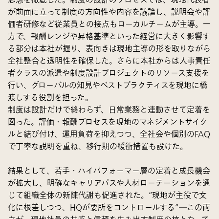
が前面に立って制度の方向性や内容を議論し、説明会や評
価者研修など従業員との接点もローカルチームが主導。一
方で、報酬レンジや昇格基準といった経営に大きく影響す
る部分は本社が握り、表向きは現地主導の形を取りながら
全社整合と透明性を確保した。さらに本社からは人事責任
者クラスの派遣や制度設計プロジェクトのリソース支援を
行い、グローバルの知見やベストプラクティスを現地に橋
渡しする役割を担った。
制度は設計だけで終わらず、日常業務と連動させて定着を
図った。評価・報酬プロセスを現地のマネジメントサイク
ルと結び付け、運用負荷を抑えつつ、全社会や個別のFAQ
で丁寧な説明を重ね、移行期の緩衝措置も設けた。
結果として、若手・ハイパフォーマー層の定着と成長機会
が拡大し、明確なキャリアパスや人材ローテーションを通
じて組織全体の新陳代謝も促進された。“現地が主役で文
化に根差しつつ、HQが要所をコントロールする”―この両