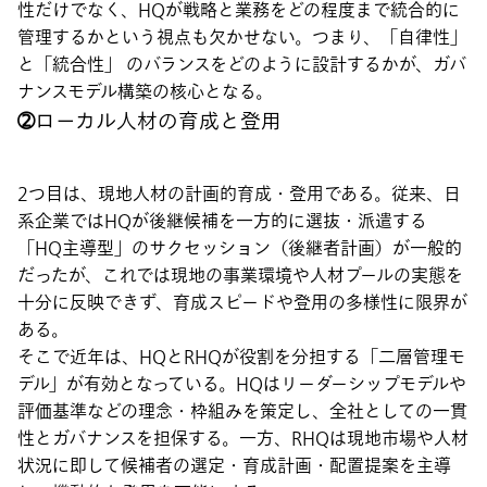
性だけでなく、HQが戦略と業務をどの程度まで統合的に
管理するかという視点も欠かせない。つまり、「自律性」
と「統合性」 のバランスをどのように設計するかが、ガバ
ナンスモデル構築の核心となる。
➁ローカル人材の育成と登用
2つ目は、現地人材の計画的育成・登用である。従来、日
系企業ではHQが後継候補を一方的に選抜・派遣する
「HQ主導型」のサクセッション（後継者計画）が一般的
だったが、これでは現地の事業環境や人材プールの実態を
十分に反映できず、育成スピードや登用の多様性に限界が
ある。
そこで近年は、HQとRHQが役割を分担する「二層管理モ
デル」が有効となっている。HQはリーダーシップモデルや
評価基準などの理念・枠組みを策定し、全社としての一貫
性とガバナンスを担保する。一方、RHQは現地市場や人材
状況に即して候補者の選定・育成計画・配置提案を主導