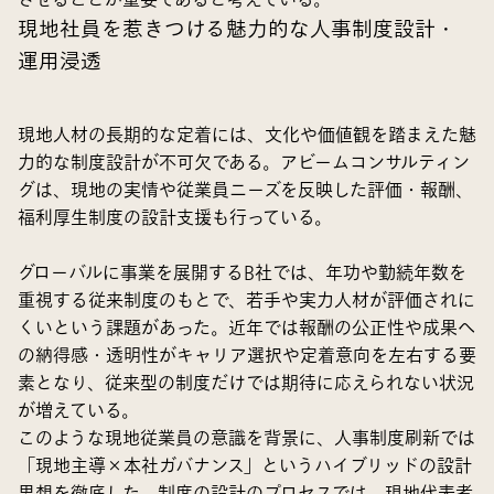
現地社員を惹きつける魅力的な人事制度設計・
運用浸透
現地人材の長期的な定着には、文化や価値観を踏まえた魅
力的な制度設計が不可欠である。アビームコンサルティン
グは、現地の実情や従業員ニーズを反映した評価・報酬、
福利厚生制度の設計支援も行っている。
グローバルに事業を展開するB社では、年功や勤続年数を
重視する従来制度のもとで、若手や実力人材が評価されに
くいという課題があった。近年では報酬の公正性や成果へ
の納得感・透明性がキャリア選択や定着意向を左右する要
素となり、従来型の制度だけでは期待に応えられない状況
が増えている。
このような現地従業員の意識を背景に、人事制度刷新では
「現地主導×本社ガバナンス」というハイブリッドの設計
思想を徹底した。制度の設計のプロセスでは、現地代表者