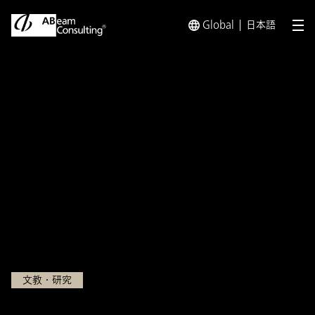
Global
日本語
メ
トップ
インサイト
大学の大統廃合時代における真の経営統
インサイト
大学の大統廃合時代における
真の経営統合メリットを享受
するには
2022.06.14
文教・研究