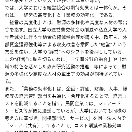
果を享受できている大学が多いとは言い難い。
では、大学における経営統合の期待効果とは一体何か。そ
れは、「経営の高度化」と「業務の効率化」である。
「経営の高度化」とは、財源の多様化や高度な人材の輩出
等を指す。国立大学の運営費交付金の削減や私立大学の入
学者減少に伴う学納金の縮減傾向等が続く中、政府も、外
部資金獲得強化等による収支改善を意図した“経営”という
言葉を使い、大学の“経営”へのシフトを後押ししている。
この“経営”に舵を切るために、「学問分野の融合」や「地
域の特色を活かした教育研究活動の推進」等によって、財
源の多様化や高度な人材の輩出等の効果が期待されてい
る。
また、「業務の効率化」は、企画・評価、財務、人事、総
務等の経営管理部門を共通化・合理化することで、経営コ
ストを削減することを指す。民間企業では、シェアード
サービス等が既に浸透しているが、大学においても同様の
考え方に基づき、間接部門の「サービス」を同一法人内で
「シェア（共有）」することで、コスト削減や業務効率