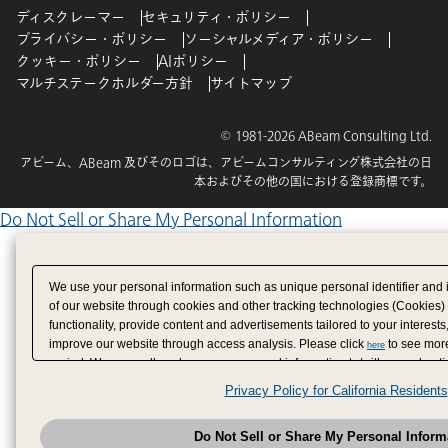
ディスクレーマー
セキュリティ・ポリシー
プライバシー・ポリシー
ソーシャルメディア・ポリシー
クッキー・ポリシー
AIポリシー
マルチステークホルダー方針
サイトマップ
© 1981-2026 ABeam Consulting Ltd.
アビーム、ABeam 及びそのロゴは、アビームコンサルティング株式会社の日
本およびその他の国における登録商標です。
Do Not Sell or Share My Personal Information
We use your personal information such as unique personal identifier and 
of our website through cookies and other tracking technologies (Cookies)
functionality, provide content and advertisements tailored to your interests
improve our website through access analysis. Please click
to see more
here
period. We may sell or share your personal information to/with our adverti
analytics service partners. These partners may combine the data shared by
Privacy Policy for California Residents
have provided to them or that they have collected from your use of their se
analyze and optimize advertisements delivered to you by businesses other
Do Not Sell or Share My Personal Inform
have the right to opt out of sale or share of your personal information by u