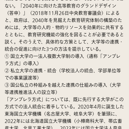
ない。「2040年に向けた高等教育のグランドデザイン
（答申）」（2018年11月26日中央教育審議会）による
と、政府は、2040年を見据えた教育研究体制の構築のた
めには、大学等の人的・物的リソースを効果的に共有する
とともに、教育研究機能の強化を図ることが必要であると
説く。そのうえで、具体的な方策として、大学等の連携・
統合の促進に向けた3つの方法を提示している。
① 国立大学の一法人複数大学制の導入（通称「アンブレ
ラ方式」の導入）
② 私立大学の連携・統合（学校法人の統合、学部単位等
での事業譲渡等）
③ 国公私立の枠組みを越えた連携の仕組みの導入（大学
等連携推進法人の設立等）
「アンブレラ方式」については、既に先行する大学がこの
方式での法人統合に着手している。2020年4月に誕生した
東海国立大学機構（名古屋大学、岐阜大学）を筆頭に、
2022年には北海道国立大学機構（小樽商科大学、帯広畜
産大学、北見工業大学）、2023年には国立大学法人奈良