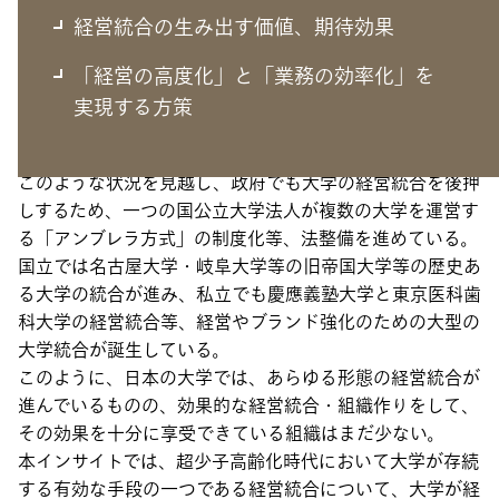
はじめに
経営統合の生み出す価値、期待効果
「経営の高度化」と「業務の効率化」を
本格的な少子高齢化社会に突入し、就学人口の減少を受け
実現する方策
て、全国の大学が自らの生き残りをかけてあらゆる経営手
段や方法を模索している。
このような状況を見越し、政府でも大学の経営統合を後押
しするため、一つの国公立大学法人が複数の大学を運営す
る「アンブレラ方式」の制度化等、法整備を進めている。
国立では名古屋大学・岐阜大学等の旧帝国大学等の歴史あ
る大学の統合が進み、私立でも慶應義塾大学と東京医科歯
科大学の経営統合等、経営やブランド強化のための大型の
大学統合が誕生している。
このように、日本の大学では、あらゆる形態の経営統合が
進んでいるものの、効果的な経営統合・組織作りをして、
その効果を十分に享受できている組織はまだ少ない。
本インサイトでは、超少子高齢化時代において大学が存続
する有効な手段の一つである経営統合について、大学が経