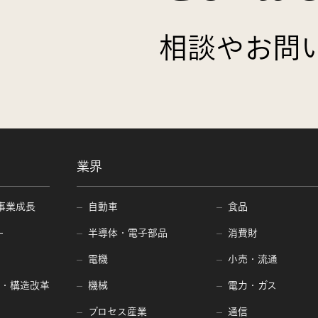
相談やお問
業界
事業成長
自動車
食品
ー
半導体・電子部品
消費財
電機
小売・流通
編・構造改革
機械
電力・ガス
プロセス産業
通信