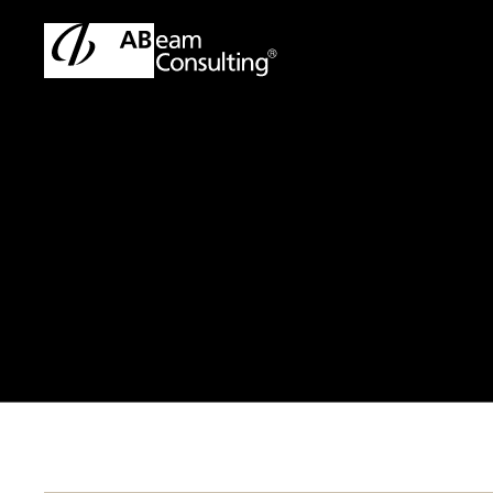
トップ
会社情報
アビームのコンサルタント
西 美
西 美幸
Miyuki Ni