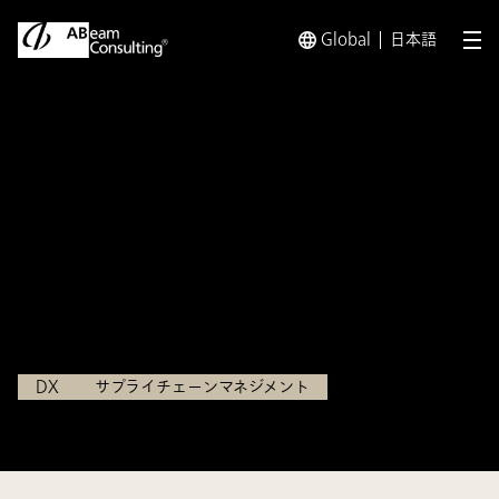
Global
日本語
メ
トップ
インサイト
新時代の物流センターに求められること
インサイト
新時代の物流センターに求め
られること
2022.08.08
DX
サプライチェーンマネジメント