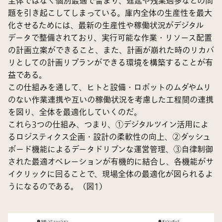
全体ではなく個別最適で留まり、遅延や残業過多などの問
題を引き起こしてしまっている。庫内全体の生産性を最大
化させるためには、最新の生産性や稼働状況がデジタル
データで整備されており、実行可能な作業・リソース配置
の計画立案ができること、また、計画が崩れた時のリカバ
リとしての計画リプランができる環境を構築することが有
益である。
この仕組みを通して、ヒトと設備・ロボットのムダやムリ
のない作業連携や互いの稼働状況を考慮した工程間の連携
を図り、全体を最適化していくのだ。
これら3つの仕組み、つまり、①デジタルツイン活用によ
るロジスティクス企画・設計の柔軟性の向上、②ダッシュ
ボード機能によるデータドリブンな運営管理、③自律制御
された最適オペレーションが有機的に結合し、各機能がサ
イクリックに回ることで、現場全体の最適化が図られるよ
うになるのである。（図1）