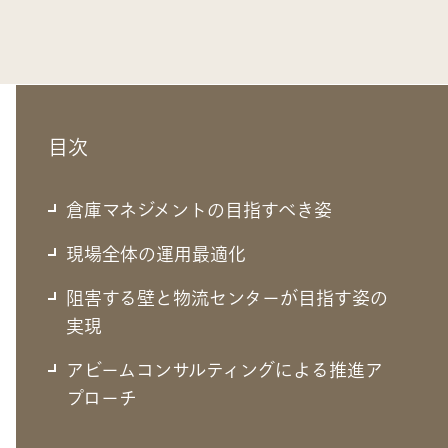
目次
倉庫マネジメントの目指すべき姿
現場全体の運用最適化
阻害する壁と物流センターが目指す姿の
倉庫マネジメントの目指すべき姿
実現
アビームコンサルティングによる推進ア
倉庫マネジメントの目指すべき姿とは、企画・設計、運営
プローチ
管理からオペレーションまで、物流センター運用全体
の”生産性最大化”と”柔軟性向上”を図る仕組みを構築する