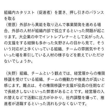
組織内カタリスト（促進者）を置き、押し引きのバランス
を取る
（菅原）外部から異能を取り込んで事業開発を進める場
合、外部の人材が組織内部で孤立するといった問題が起こ
ります。大企業の中でイントレプレナーとして尖がった人
の支援をする経験も多かった矢野さんの目から見て、そう
いう対応が上手くいっている組織、チームの雰囲気やそう
いった場を牽引している人材の様子などを教えていただけ
ないでしょうか。
（矢野）組織、チームという観点では、経営層からの権限
移譲を受けている組織、チームの機動力や推進力が高いと
感じます。難点は、その権限移譲や支援が役員の任期など
で長続きしないといった弊害があることです。経営層の入
れ替えなどで活動に圧力がかかり、社内調整を嫌って、推
進者が退職するといった流れも少なくないです。