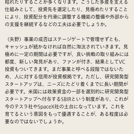
枯れたりすることが多くなります。こうした多産を支える
仕組みとして、投資先を選定したり、見極めたりすること
により、投資配分を円滑に調整する機能の整備や外部から
の支援を継続するなどの工夫は必要でしょうか。
（矢野）事業の成否はステージゲートで管理せずとも、
キャッシュが続かなければ自然に淘汰されていきます。見
極めに一定の期間は必要ですが、良い挑戦の取り組みには
都度、新しい発見があり、ファンが付き、結果としてVC
投資もついてきます。まだ事業と呼べる段階ではないた
め、人に対する信用が投資根拠です。ただし、研究開発型
スタートアップは、ニーズにたどり着くまでに長い期間が
必要です。米国には政策資金の一部を選別的に研究開発型
スタートアップへ付与するSBIRという制度があり、これが
今のテスラ社やSpaceX社の土台になっています。これを
育てるという意図をもって優遇することが、ある程度は必
要なのではないでしょうか。