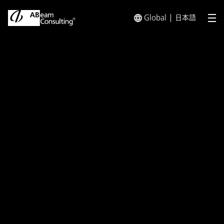
Global
日本語
メ
トップ
インサイト
大企業で外部を有効活用しながら、新規
インサイト
大企業で外部を有効活用しな
がら、新規事業の多産多死を
実現する仕組みとは② ～多
産を支える高い熱量を持った
人材の育成のすすめ～