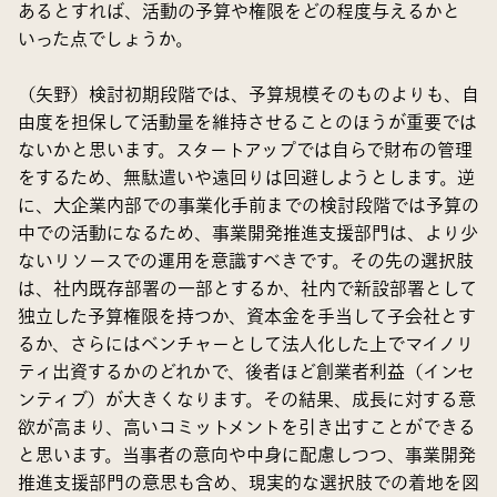
あるとすれば、活動の予算や権限をどの程度与えるかと
いった点でしょうか。
（矢野）検討初期段階では、予算規模そのものよりも、自
由度を担保して活動量を維持させることのほうが重要では
ないかと思います。スタートアップでは自らで財布の管理
をするため、無駄遣いや遠回りは回避しようとします。逆
に、大企業内部での事業化手前までの検討段階では予算の
中での活動になるため、事業開発推進支援部門は、より少
ないリソースでの運用を意識すべきです。その先の選択肢
は、社内既存部署の一部とするか、社内で新設部署として
独立した予算権限を持つか、資本金を手当して子会社とす
るか、さらにはベンチャーとして法人化した上でマイノリ
ティ出資するかのどれかで、後者ほど創業者利益（インセ
ンティブ）が大きくなります。その結果、成長に対する意
欲が高まり、高いコミットメントを引き出すことができる
と思います。当事者の意向や中身に配慮しつつ、事業開発
推進支援部門の意思も含め、現実的な選択肢での着地を図