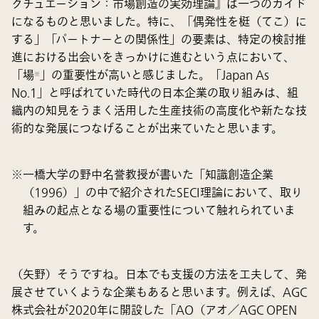
クチュエーション：市場創造の実効理論』は一つのガイド
になるものと思いました。特に、「偶発性を梃（てこ）に
する」「パートナーとの関係性」の要素は、特定の検討推
進における出会いをきっかけに進むという点において、
「場
」の重要性が高いと感じました。「Japan As
※
No.1」と呼ばれていた時代の日本企業の取り組みは、組
織内の知見をうまく活用した生産技術の高度化や新たな技
術的な発展につなげることが出来ていたと思います。
一橋大学の野中名誉教授が書いた「知識創造企業
（1996）」の中で紹介されたSECI理論において、取り
組みの起点となる場の重要性について触れられていま
す。
（矢野）そうですね。日本でも支援の方法を工夫して、発
展させていくような企業もあると思います。例えば、AGC
株式会社が2020年に開設した「AO（アオ／AGC OPEN