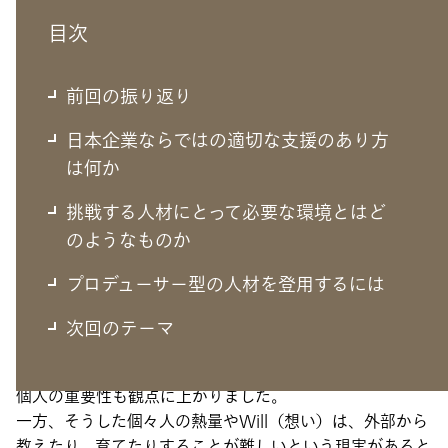
目次
前回の振り返り
日本企業ならではの適切な支援のあり方
は何か
挑戦する人材にとって必要な環境とはど
のようなものか
前回の振り返り
プロデューサー型の人材を登用するには
新しい挑戦を推進するための仕組みや外部活用
次回のテーマ
（菅原）前回の対談では、制度や仕組みという観点で、検
討そのものの再現性というよりも、新しいことに挑戦する
個人の重要性も観点に上がりました。
一方、そうした個々人の熱量やWill（想い）は、外部から
教えたり、育てたりすることが難しいという現実があると