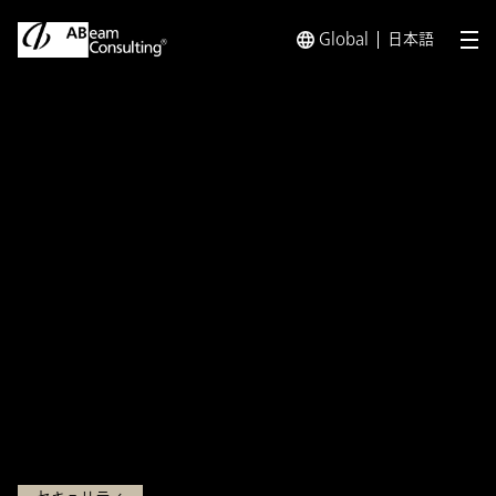
Global
日本語
メ
トップ
インサイト
改正個人情報保護法の対応ポイント第2回
インサイト
改正個人情報保護法の対応ポ
イント第2回 仮名加工情報に
関して企業が対応すべき事項
とは
2021.07.01