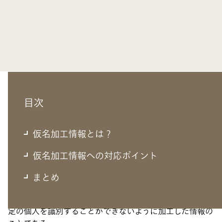
目次
仮名加工情報とは？
仮名加工情報とは？
仮名加工情報への対応ポイント
「仮名加工情報」とは、データ内の特定の個人を識別でき
まとめ
る情報（氏名等）を、ガイドラインに従って削除または他
の記述に置き換えることで、他の情報と照合しない限り特
定の個人を識別することができないように加工した情報の