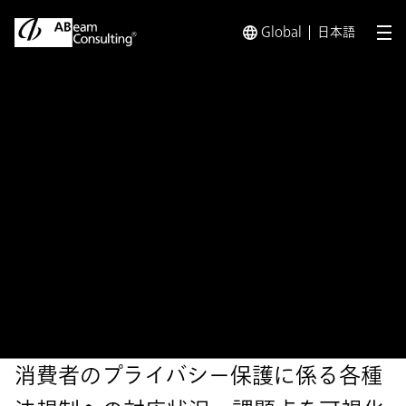
Global
日本語
メ
トップ
ソリューション
ABeam Security® プライバシ
ソリューション
ABeam Security® プライバ
シー法対応評価と対策支援
サービス
消費者のプライバシー保護に係る各種