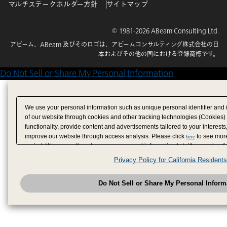
マルチステークホルダー方針
サイトマップ
© 1981-2026 ABeam Consulting Ltd.
アビーム、ABeam 及びそのロゴは、アビームコンサルティング株式会社の日
本およびその他の国における登録商標です。
Do Not Sell or Share My Personal Information
We use your personal information such as unique personal identifier and 
of our website through cookies and other tracking technologies (Cookies)
functionality, provide content and advertisements tailored to your interests
improve our website through access analysis. Please click
to see more
here
period. We may sell or share your personal information to/with our adverti
analytics service partners. These partners may combine the data shared by
Privacy Policy for California Residents
have provided to them or that they have collected from your use of their se
analyze and optimize advertisements delivered to you by businesses other
Do Not Sell or Share My Personal Inform
have the right to opt out of sale or share of your personal information by u
to exercise your right. If we have detected an opt-out pr
My Personal Information
honored.
Change your sell or share preference