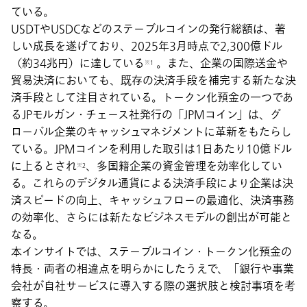
ている。
USDTやUSDCなどのステーブルコインの発行総額は、著
しい成長を遂げており、2025年3月時点で2,300億ドル
（約34兆円）に達している
。また、企業の国際送金や
※1
貿易決済においても、既存の決済手段を補完する新たな決
済手段として注目されている。トークン化預金の一つであ
るJPモルガン・チェース社発行の「JPMコイン」は、グ
ローバル企業のキャッシュマネジメントに革新をもたらし
ている。JPMコインを利用した取引は1日あたり10億ドル
に上るとされ
、多国籍企業の資金管理を効率化してい
※2
る。これらのデジタル通貨による決済手段により企業は決
済スピードの向上、キャッシュフローの最適化、決済事務
の効率化、さらには新たなビジネスモデルの創出が可能と
なる。
本インサイトでは、ステーブルコイン・トークン化預金の
特長・両者の相違点を明らかにしたうえで、「銀行や事業
会社が自社サービスに導入する際の選択肢と検討事項を考
察する。