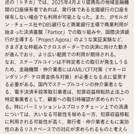
述の「トチカ」では、2025年4月より提携先の地域金融機
関の口座保有者であれば、発行体である北國銀行の口座を
保有しない場合でも利用が可能となった。また、JPモルガ
ン・チェース社やDBS銀行など商業銀行主導で商業利用が
始まった決済基盤「Partior」での取り組みや、国際決済銀
行が主導する「Project Agora」のような実証実験など、
さまざまな枠組みでクロスボーダーでの決済に向けた動き
が進んでおり、より広い範囲での利用が期待される。
なお、ステーブルコインは不特定者との取引が発生しうる
ため、金融機関・仲介業者にはAML/CFT対策（マネーロ
ンダリング・テロ資金供与対策）が必要となる点に留意す
る必要がある。国内でステーブルコインの仲介業者とな
る、電子決済手段等取引業者は、犯罪収益移転防止法上の
特定事業者として、顧客への取引時確認が求められてい
る。特にパーミッションレスブロックチェーン上での流通
については、大いなる可能性を秘める一方、犯罪収益移転
に利用される可能性が高く、発行者・仲介業者ともに実効
性のあるリスクベースでの対応が求められるものと考えら