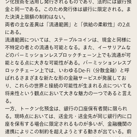
ン化技術を活用し発行されるものであり、法的には銀行預
金と同一である。このため発行体は銀行に限定される。ま
た決済上限額の制約はない。
両者の主な差異は「流通範囲」と「供給の柔軟性」の2点
にある。
流通範囲については、ステーブルコインは、現金と同様に
不特定の者との流通も可能となる。また、イーサリアムな
どのパーミッションレスブロックチェーン上でも流通が可
能となる点に大きな可能性がある。パーミッションレスブ
ロックチェーン上では、いわゆるDe-Fi（分散金融）と呼
ばれるさまざまな新たな形の金融サービスが発展してお
り、これらの世界と接続の可能性が生まれる点についても
将来性という観点において大きな魅力の一つであると言え
る。
一方、トークン化預金は、銀行の口座保有者間に限られ
る。現時点においては、送金元・送金先が同じ銀行内に口
座を保有する場合に限定されるものが多いが、金融機関の
連携によりこの制約を超えようとする動きが出ている。前