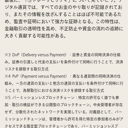
最後に、「③トレーサビリティ」について見ていこう。デ
ジタル通貨では、すべてのお金のやり取りが記録されてお
り、またその情報を改ざんすることはほぼ不可能であるた
め、監査や証明において強力な証跡となる。この特性は、
金融取引の透明性を高め、不正防止や資金の流れの追跡に
大きく貢献する可能性がある。
※3 DvP（Delivery versus Payment）：証券と資金の同時決済の仕組
み。証券の引渡しと代金の支払いを条件付けて同時に行うことで、決済
リスクを排除する取引方式
※4 PvP（Payment versus Payment）：異なる通貨間の同時決済の仕
組み。一方の通貨の支払いと他方の通貨の支払いを条件付けて同時に行
うことで、為替取引における決済リスクを排除する取引方式
※5 パーミッションレスブロックチェーン：特定の許可なく誰でも参
加・取引の検証ができる公開型のブロックチェーン。中央管理者が存在
せず、分散化されたネットワークを実現している。対義語として、パー
ミッションドチェーンは、管理者から許可を得た特定の参加者のみがア
クセスできる限定型ブロックチェーンであり、パーミッションレスブ