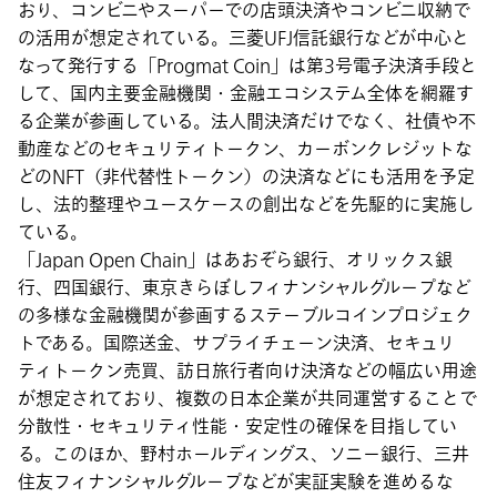
おり、コンビニやスーパーでの店頭決済やコンビニ収納で
の活用が想定されている。三菱UFJ信託銀行などが中心と
なって発行する「Progmat Coin」は第3号電子決済手段と
して、国内主要金融機関・金融エコシステム全体を網羅す
る企業が参画している。法人間決済だけでなく、社債や不
動産などのセキュリティトークン、カーボンクレジットな
どのNFT（非代替性トークン）の決済などにも活用を予定
し、法的整理やユースケースの創出などを先駆的に実施し
ている。
「Japan Open Chain」はあおぞら銀行、オリックス銀
行、四国銀行、東京きらぼしフィナンシャルグループなど
の多様な金融機関が参画するステーブルコインプロジェク
トである。国際送金、サプライチェーン決済、セキュリ
ティトークン売買、訪日旅行者向け決済などの幅広い用途
が想定されており、複数の日本企業が共同運営することで
分散性・セキュリティ性能・安定性の確保を目指してい
る。このほか、野村ホールディングス、ソニー銀行、三井
住友フィナンシャルグループなどが実証実験を進めるな