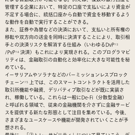
管理する企業において、特定の口座で支払いにより資金が
不足する場合に、統括口座から自動で資金を移動するよう
な動作を自動で実行することができる。
また、証券や為替などの決済において、支払いと所有権の
移転や双方向の送金を同時に決済することにより、取引相
手との決済リスクを解消する仕組み（いわゆるDvP
※3
/PvP
決済）もこれにより実現される。このプログラマビ
※4
リティは、金融取引の自動化と効率化に大きな可能性を秘
めている。
イーサリアムやソラナなどのパーミッションレスブロック
チェーン
上では、このスマートコントラクトを活用した
※5
取引所機能や融資、デリバティブ取引などが既に実装さ
れ、稼働している。これらは一般にDe-Fi（分散型金融）
と呼ばれる領域で、従来の金融機関を介さずに金融サービ
スを提供する新たな形態として注目を集めている。今後、
さまざまなユースケースや機能が開発されていくことが予
想される。