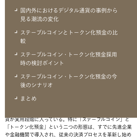
国内外におけるデジタル通貨の事例から
見る潮流の変化
ステーブルコインとトークン化預金の比
較
ステーブルコイン・トークン化預金採用
時の検討ポイント
実現フェーズに入ったデジタル通貨
ステーブルコイン・トークン化預金の今
後のシナリオ
企業間取引や国際送金における決済の遅延、高額な手数
まとめ
料、煩雑な照合作業―これらの問題を解決する新たな決済
手段として、ブロックチェーン技術を活用したデジタル通
貨が実用段階に入っている。特に「ステーブルコイン」と
「トークン化預金」という二つの形態は、すでに先進企業
や金融機関で導入され、従来の決済プロセスを革新し始め