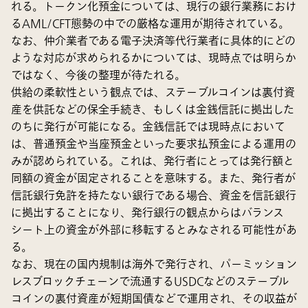
れる。トークン化預金については、現行の銀行業務におけ
るAML/CFT態勢の中での厳格な運用が期待されている。
なお、仲介業者である電子決済等代行業者に具体的にどの
ような対応が求められるかについては、現時点では明らか
ではなく、今後の整理が待たれる。
供給の柔軟性という観点では、ステーブルコインは裏付資
産を供託などの保全手続き、もしくは金銭信託に拠出した
のちに発行が可能になる。金銭信託では現時点において
は、普通預金や当座預金といった要求払預金による運用の
みが認められている。これは、発行者にとっては発行額と
同額の資金が固定されることを意味する。また、発行者が
信託銀行免許を持たない銀行である場合、資金を信託銀行
に拠出することになり、発行銀行の観点からはバランス
シート上の資金が外部に移転するとみなされる可能性があ
る。
なお、現在の国内規制は海外で発行され、パーミッション
レスブロックチェーンで流通するUSDCなどのステーブル
コインの裏付資産が短期国債などで運用され、その収益が