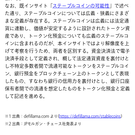
なお、既インサイト「
ステーブルコインの可能性
」で述べ
た通り、ステーブルコインについては広義・狭義にさまざ
まな定義が存在する。ステーブルコインは広義には法定通
貨に連動し、価値が安定するように設計されたトークン資
産であり、トークン化預金についても広義のステーブルコ
インに含まれるのだが、本インサイトではより解像度を上
げて考察を行うため、両者を区別する。資金決済法で電子
決済手段として定義され、概して法定通貨資産を裏付けと
し不特定多数者間で流通可能なトークンをステーブルコイ
ン、銀行預金をブロックチェーン上のトークンとして表現
したもの、すなわち銀行の信用力を裏付けとし、銀行口座
保有者間での流通を想定したものをトークン化預金と定義
して記述を進める。
※1 出典：defillama.com より(
https://defillama.com/stablecoins
)
※2 出典：JPモルガン・チェース社発表より