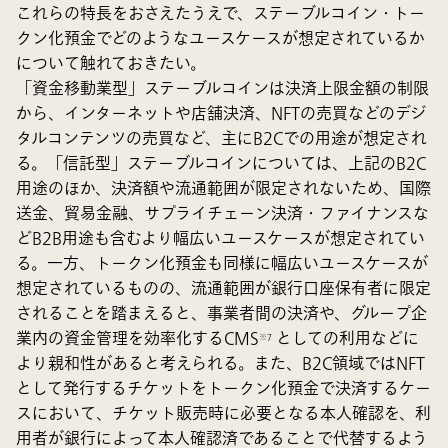
これらの特長をおさえたうえで、ステーブルコイン・トー
クン化預金でどのようなユースケースが想定されているか
について触れておきたい。
「資金移動業型」ステーブルコインは決済上限金額の制限
から、インターネットや店舗決済、NFTの売買などのデジ
タルコンテンツの売買など、主にB2Cでの用途が想定され
る。「信託型」ステーブルコインについては、上記のB2C
用途のほか、決済額や流通範囲が限定されないため、国際
送金、貿易金融、サプライチェーン決済・ファイナンスな
どB2B用途も含むより幅広いユースケースが想定されてい
る。一方、トークン化預金も同様に幅広いユースケースが
想定されているものの、流通範囲が銀行口座保有者に限定
されることを踏まえると、事業者間の決済や、グループ企
業内の資金管理を効率化するCMS
としての利用などに
※7
より親和性があると考えられる。また、B2C領域ではNFT
として発行するチケットをトークン化預金で決済するケー
スにおいて、チケット販売時に必要となる本人確認を、利
用者が銀行によって本人確認済であることで代替するよう