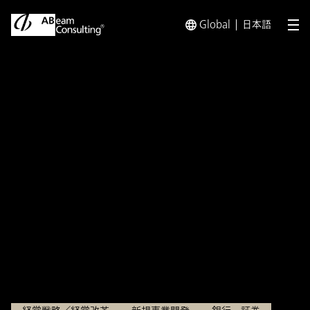
Global
日本語
メ
トップ
インサイト
実現フェーズに入ったデジタル通貨～ス
インサイト
実現フェーズに入ったデジタ
ル通貨～ステーブルコイン・
トークン化預金の相違点・導
入時の検討ポイント～
2025.08.04