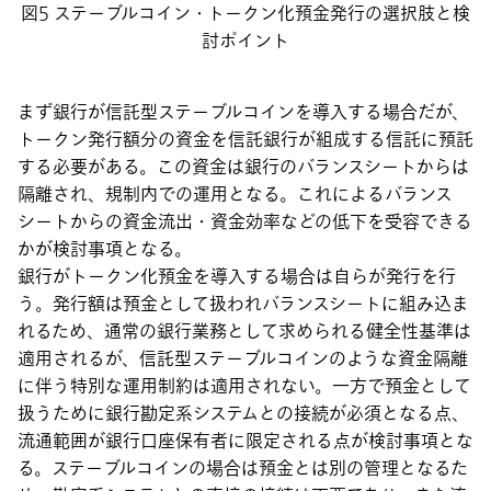
図5 ステーブルコイン・トークン化預金発行の選択肢と検
討ポイント
まず銀行が信託型ステーブルコインを導入する場合だが、
トークン発行額分の資金を信託銀行が組成する信託に預託
する必要がある。この資金は銀行のバランスシートからは
隔離され、規制内での運用となる。これによるバランス
シートからの資金流出・資金効率などの低下を受容できる
かが検討事項となる。
銀行がトークン化預金を導入する場合は自らが発行を行
う。発行額は預金として扱われバランスシートに組み込ま
れるため、通常の銀行業務として求められる健全性基準は
適用されるが、信託型ステーブルコインのような資金隔離
に伴う特別な運用制約は適用されない。一方で預金として
扱うために銀行勘定系システムとの接続が必須となる点、
流通範囲が銀行口座保有者に限定される点が検討事項とな
る。ステーブルコインの場合は預金とは別の管理となるた