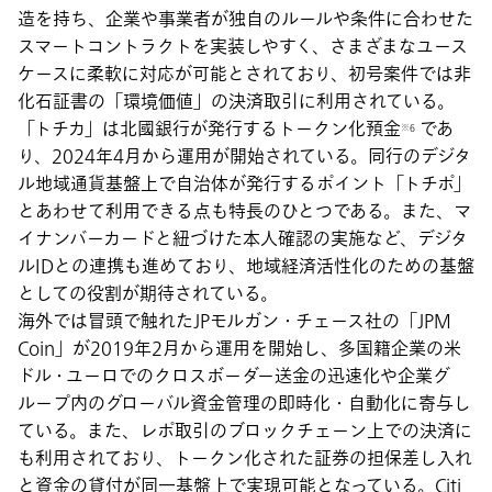
造を持ち、企業や事業者が独自のルールや条件に合わせた
スマートコントラクトを実装しやすく、さまざまなユース
ケースに柔軟に対応が可能とされており、初号案件では非
化石証書の「環境価値」の決済取引に利用されている。
「トチカ」は北國銀行が発行するトークン化預金
であ
※6
り、2024年4月から運用が開始されている。同行のデジタ
ル地域通貨基盤上で自治体が発行するポイント「トチポ」
とあわせて利用できる点も特長のひとつである。また、マ
イナンバーカードと紐づけた本人確認の実施など、デジタ
ルIDとの連携も進めており、地域経済活性化のための基盤
としての役割が期待されている。
海外では冒頭で触れたJPモルガン・チェース社の「JPM
Coin」が2019年2月から運用を開始し、多国籍企業の米
ドル・ユーロでのクロスボーダー送金の迅速化や企業グ
ループ内のグローバル資金管理の即時化・自動化に寄与し
ている。また、レポ取引のブロックチェーン上での決済に
も利用されており、トークン化された証券の担保差し入れ
と資金の貸付が同一基盤上で実現可能となっている。Citi