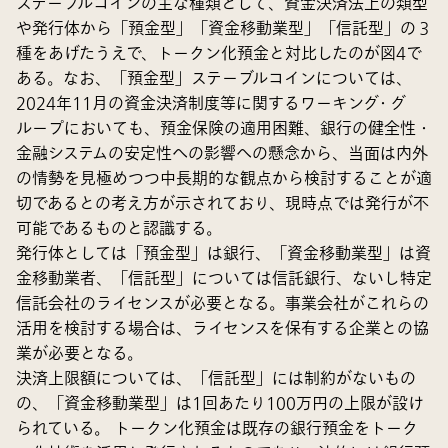
ステーブルコインの主な種類として、資金決済法上の類型
や発行体から「預金型」「資金移動業型」「信託型」の３
種をあげたうえで、トークン化預金と対比したのが図4で
ある。なお、「預金型」ステーブルコインについては、
2024年11月の資金決済制度等に関するワーキング・グ
ループにおいても、預金保険の適用困難、銀行の健全性・
金融システムの安定性への影響への懸念から、当面は内外
の情勢を見極めつつ中長期的な観点から検討することが適
切であるとの考え方が示されており、現時点では発行が不
可能であるものと認識する。
発行体としては「預金型」は銀行、「資金移動業型」は資
金移動業者、「信託型」については信託銀行、ないし特定
信託会社のライセンスが必要となる。事業会社がこれらの
活用を検討する場合は、ライセンスを保有する企業との協
業が必要となる。
決済上限額については、「信託型」には制約がないもの
の、「資金移動業型」は1回あたり100万円の上限が設け
られている。 トークン化預金は既存の銀行預金をトーク