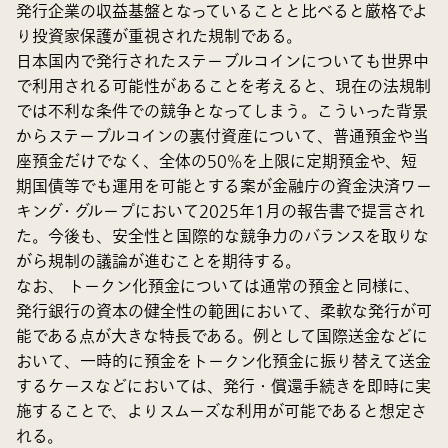
発行企業の収益基盤となっていることと比べると厳格でよ
り投資家保護が重視された規制である。
日本国内で発行されたステーブルコインについても世界中
で利用される可能性があることを考えると、現在の法規制
では不利な条件での競争となってしまう。こういった背景
からステーブルコインの裏付資産について、普通預金や当
座預金だけでなく、全体の50%を上限に定期預金や、短
期国債等でも運用を可能とする案が金融庁の資金決済ワー
キング・グループにおいて2025年1月の報告書で提言され
た。今後も、安全性と国際的な競争力のバランスを取りな
がら規制の議論が進むことを期待する。
なお、 トークン化預金については通常の預金と同様に、
発行銀行の資本の健全性の範囲において、柔軟な発行が可
能である点が大きな特長である。例として国際送金などに
おいて、一時的に預金をトークン化預金に振り替えて送金
するケースなどにおいては、発行・償還手続きを即時に実
施することで、よりスムーズな利用が可能であると想定さ
れる。