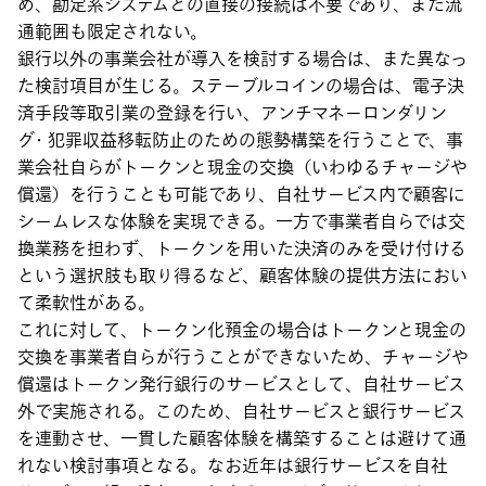
め、勘定系システムとの直接の接続は不要であり、また流
通範囲も限定されない。
銀行以外の事業会社が導入を検討する場合は、また異なっ
た検討項目が生じる。ステーブルコインの場合は、電子決
済手段等取引業の登録を行い、アンチマネーロンダリン
グ・犯罪収益移転防止のための態勢構築を行うことで、事
業会社自らがトークンと現金の交換（いわゆるチャージや
償還）を行うことも可能であり、自社サービス内で顧客に
シームレスな体験を実現できる。一方で事業者自らでは交
換業務を担わず、トークンを用いた決済のみを受け付ける
という選択肢も取り得るなど、顧客体験の提供方法におい
て柔軟性がある。
これに対して、トークン化預金の場合はトークンと現金の
交換を事業者自らが行うことができないため、チャージや
償還はトークン発行銀行のサービスとして、自社サービス
外で実施される。このため、自社サービスと銀行サービス
を連動させ、一貫した顧客体験を構築することは避けて通
れない検討事項となる。なお近年は銀行サービスを自社