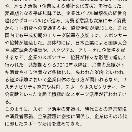
や、メセナ活動（企業による芸術文化支援）を行なった。
変遷期となる平成以降では、企業はバブル崩壊後の経営合
理化やグローバル化が進み、消費者意識も次第にモノ消費
からコト消費への変遷する中、協賛活動が増加した。また
国内でも平成初期のＪリーグ開幕を皮切りに、スポンサー
や協賛が加速した。具体的には、日本企業による国際大会
や国際試合の協賛や、スタジアム・アリーナに企業名を冠
するなど、企業のスポンサー・協賛が様々な形態で幅広く
行われた。共創期となる2010年以降は、消費者意識がト
キ消費やイミ消費など多様化し、失われた30年といわれ
る経済環境において企業自体の在り方が問われるなか、サ
ステナビリティ経営や共創、スポーツホスピタリティ、社
会貢献といった文脈で積極的なスポーツ活用が行われてい
る。
このように、スポーツ活用の変遷は、時代ごとの経営環境
や消費者意識、企業課題に密接に関係し、企業はその時代
に即したスポーツ活用を進めてきた。