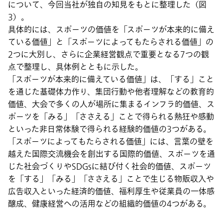
について、今回当社が独自の知見をもとに整理した（図
3）。
具体的には、スポーツの価値を「スポーツが本来的に備え
ている価値」と「スポーツによってもたらされる価値」の
2つに大別し、さらに企業経営観点で重要となる7つの観
点で整理し、具体例とともに示した。
「スポーツが本来的に備えている価値」は、「する」こと
を通じた基礎体力作り、集団行動や他者理解などの教育的
価値、大会で多くの人が場所に集まるインフラ的価値、ス
ポーツを「みる」「ささえる」ことで得られる熱狂や感動
といった非日常体験で得られる経験的価値の3つがある。
「スポーツによってもたらされる価値」には、言葉の壁を
越えた国際交流機会を創出する国際的価値、スポーツを通
じた社会づくりやSDGsに結び付く社会的価値、スポーツ
を「する」「みる」「ささえる」ことで生じる物販収入や
広告収入といった経済的価値、福利厚生や従業員の一体感
醸成、健康経営への活用などの組織的価値の4つがある。