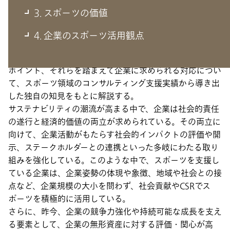
3. スポーツの価値
本連載では、企業がスポーツの価値を享受するためにとい
4. 企業のスポーツ活用観点
うテーマを掲げ、スポーツが企業にもたらす価値を最大化
させるための考え方や評価観点、価値の毀損防止に必要な
ポイント、それらを踏まえて企業に求められる対応につい
て、スポーツ領域のコンサルティング支援実績から導き出
した独自の知見をもとに解説する。
サステナビリティの潮流が高まる中で、企業は社会的責任
の遂行と経済的価値の両立が求められている。その両立に
向けて、企業活動がもたらす社会的インパクトの評価や開
示、ステークホルダーとの連携といった多岐にわたる取り
組みを強化している。このような中で、スポーツを支援し
ている企業は、企業姿勢の体現や象徴、地域や社会との接
点など、企業規模の大小を問わず、社会貢献やCSRでス
ポーツを積極的に活用している。
さらに、昨今、企業の競争力強化や持続可能な成長を支え
る要素として、企業の無形資産に対する評価・関心が高