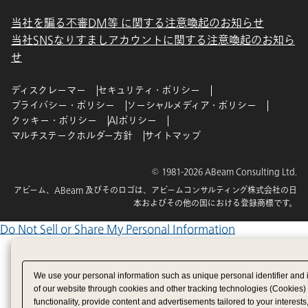
当社を騙る不審DM等 に関する注意喚起のお知らせ
当社SNSなりすましアカウントに関する注意喚起のお知ら
せ
ディスクレーマー
セキュリティ・ポリシー
プライバシー・ポリシー
ソーシャルメディア・ポリシー
クッキー・ポリシー
AIポリシー
マルチステークホルダー方針
サイトマップ
© 1981-2026 ABeam Consulting Ltd.
アビーム、ABeam 及びそのロゴは、アビームコンサルティング株式会社の日
本およびその他の国における登録商標です。
Do Not Sell or Share My Personal Information
We use your personal information such as unique personal identifier and 
of our website through cookies and other tracking technologies (Cookies)
functionality, provide content and advertisements tailored to your interests