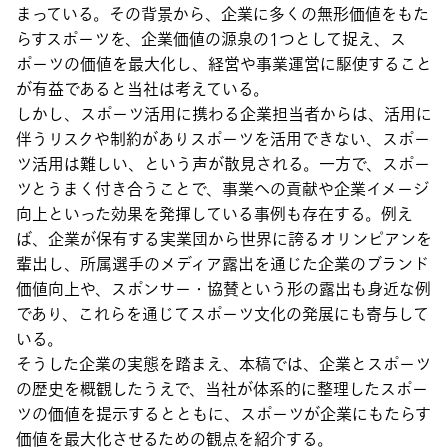
まっている。その背景から、企業に多くの無形価値をもた
らすスポーツを、企業価値の源泉の1つとして捉え、ス
ポーツの価値を最大化し、経営や事業運営に駆使すること
が有益であると当社は考えている。
しかし、スポーツ活用に携わる企業担当者からは、活用に
伴うリスクや制約がありスポーツを活用できない、スポー
ツ活用は難しい、という声が散見される。一方で、スポー
ツとうまく付き合うことで、事業への貢献や企業イメージ
向上といった効果を発揮している事例も存在する。例え
ば、企業が保有する実業団から世界に誇るオリンピアンを
輩出し、所属選手のメディア露出を通じた企業のブランド
価値向上や、スポンサー・協賛という形の露出も身近な例
であり、これらを通じてスポーツ文化の発展にも寄与して
いる。
そうした企業の実態を踏まえ、本稿では、企業とスポーツ
の歴史を概観したうえで、当社が体系的に整理したスポー
ツの価値を提示するとともに、スポーツが企業にもたらす
価値を最大化させるための観点を紹介する。