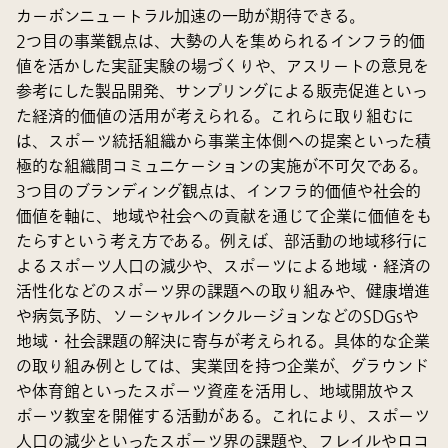
カーボンニュートラル加速の一助が期待できる。
2つ目の事業観点は、大勢の人を集められるインフラ的価
値を活かした実証実験の場づくりや、アスリートの意見を
参考にした製品開発、サンプリングによる販売促進といっ
た経済的価値の活用が考えられる。これらに取り組むに
は、スポーツ統括組織から事業主体側への提案といった積
極的な組織間コミュニケーションの実施が不可欠である。
3つ目のブランディング観点は、インフラ的価値や社会的
価値を軸に、地域や社会への貢献を通じて企業に価値をも
たらすという考え方である。例えば、部活動の地域移行に
よるスポーツ人口の減少や、スポーツによる地域・経済の
活性化などのスポーツ界の課題への取り組みや、健康増進
や病気予防、ソーシャルインクルージョンなどのSDGsや
地域・社会課題の解決に寄与が考えられる。具体的な企業
の取り組み例としては、実業団を持つ企業が、グラウンド
や体育館といったスポーツ資産を活用し、地域開放やス
ポーツ教室を開催する活動がある。これにより、スポーツ
人口の減少といったスポーツ界の課題や、フレイルやロコ