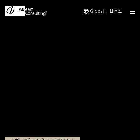
Global
日本語
メ
トップ
インサイト
企業がスポーツの価値を享受するために 
インサイト
企業がスポーツの価値を享受
するために 第1回 企業価値
向上に資するスポーツの活用
観点
2024.11.29