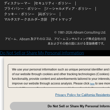
ディスクレーマー
セキュリティ・ポリシー
プライバシー・ポリシー
ソーシャルメディア・ポリシー
クッキー・ポリシー
AIポリシー
マルチステークホルダー方針
サイトマップ
© 1981-2026 ABeam Consulting Ltd.
アビーム、ABeam 及びそのロゴは、アビームコンサルティング株式会社の日
本およびその他の国における登録商標です。
Do Not Sell or Share My Personal Information
We use your personal information such as unique personal identifier and 
of our website through cookies and other tracking technologies (Cookies)
functionality, provide content and advertisements tailored to your interests
improve our website through access analysis. Please click
to see more
here
period. We may sell or share your personal information to/with our adverti
analytics service partners. These partners may combine the data shared by
Privacy Policy for California Residents
have provided to them or that they have collected from your use of their se
analyze and optimize advertisements delivered to you by businesses other
Do Not Sell or Share My Personal Inform
have the right to opt out of sale or share of your personal information by u