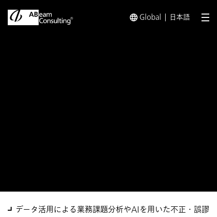
Global
日本語
メ
トップ
ソリューション
経費精算・請求書支払業務・システ
ソリューション
経費精算・請求書支払業務・
システムバリューアップ支援
サービス
データ活用による業務課題分析やAIを用いた不正・誤謬