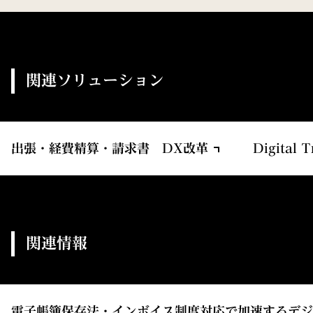
関連ソリューション
出張・経費精算・請求書 DX改革
Digital
関連情報
電子帳簿保存法・インボイス制度対応で加速するデジ