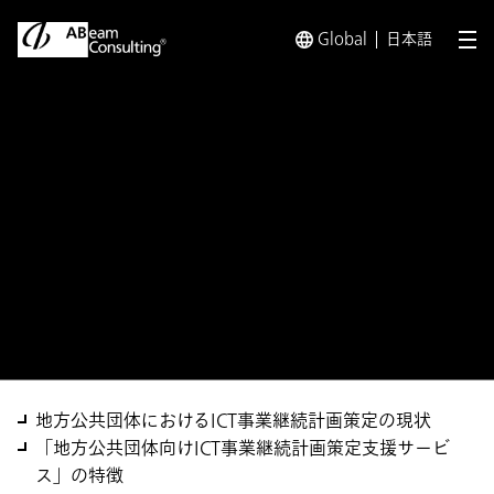
Global
日本語
メ
トップ
ソリューション
地方公共団体向けICT事業継続計画
ソリューション
地方公共団体向けICT事業継
続計画策定支援サービス
地方公共団体におけるICT事業継続計画策定の現状
「地方公共団体向けICT事業継続計画策定支援サービ
ス」の特徴