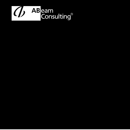
トップ
ソリューション
PBR（株価純資産倍率）を改善し
PBR（株価純資
する 進化するRO