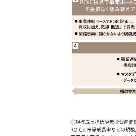
①規模成長指標や無形資産価
ROICと市場成長率などの