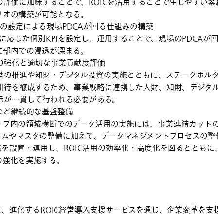
の評価に加味することで、ROICを活用することで生じやすい緊
リオの構築が可能となる。
Iの設定による現場PDCAが回る仕組みの構築
性に応じた個別KPIを設定し、運用することで、現場のPDCA
業部内での浸透が深まる。
の強化と適切な事業貢献度評価
営の推進や知財・デジタル投資の実施とともに、ステークホル
期待を醸成するため、事業戦略に連携した人財、知財、デジタ
示が一貫して行われる必要がある。
など継続的な基盤整備
ープ内の領域横断でのデータ活用の実施には、事業連結カットの
テムやマスタの整備に加えて、データマネジメントプロセスの整
門組織を設置・運用し、ROIC活用の効率化・高度化を図るととも
の強化を実施する。
、進化するROIC経営導入支援サービスを通じ、企業変革を支