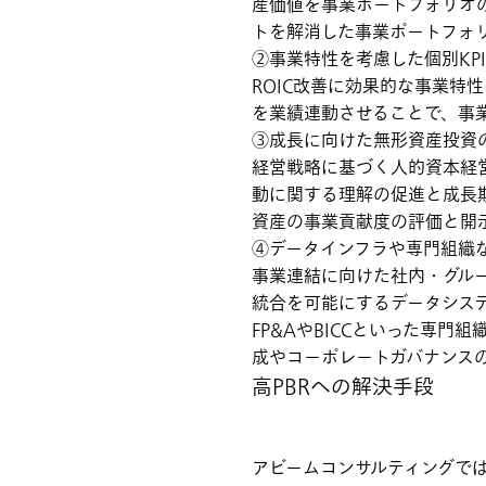
産価値を事業ポートフォリオ
トを解消した事業ポートフォ
②事業特性を考慮した個別KP
ROIC改善に効果的な事業特
を業績連動させることで、事
③成長に向けた無形資産投資
経営戦略に基づく人的資本経
動に関する理解の促進と成長
資産の事業貢献度の評価と開
④データインフラや専門組織
事業連結に向けた社内・グル
統合を可能にするデータシス
FP&AやBICCといった専
成やコーポレートガバナンス
高PBRへの解決手段
アビームコンサルティングでは