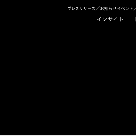
プレスリリース／お知らせ
イベント
インサイト
、企業価値向上を実現する 進化するROIC経営導入支援サービス
産倍率）を改善し、
IC経営導入支援サー