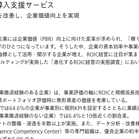
営導入支援サービス
）を改善し、企業価値向上を実現
企業には企業価値（PBR）向上に向けた変革が求められ、「稼
のひとつになっています。そうした中、企業の資本効率や事業の
標として活用・開示する企業が増え、ROIC経営に注目が集ま
ンサルティングが実施した「進化するROIC経営の実態調査」に
で事業撤退経験のある企業）は、事業評価の軸にROICと規模成
業ポートフォリオ評価時に無形資産の価値を考慮している。
業では64.6％の企業が事業別に個別KPIを設定するとともに業
で事業撤退経験のない企業）では6.4％と10倍近くの割合差。
ントの整備・浸透を半数以上が実施。また、データ分析・改善検
telligence Competency Center）等の専門組織は、優良企