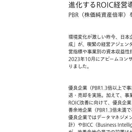
進化するROIC経
PBR（株価純資産倍率
環境変化が激しい昨今、日本
成」が、喫緊の経営アジェンダ
営指標や事業別の資本収益性指
2023年10月にアビームコ
りました。
優良企業（PBR1.3倍以上
退・売却を実施。加えて、事
ROIC改善に向けて、優良企
善余地企業（PBR1.3倍未満
優良企業ではデータマネジメ
計）やBICC（Business In