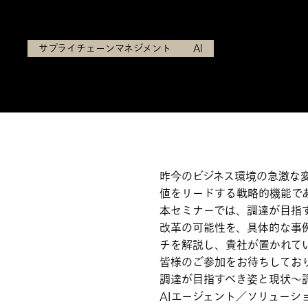
2025年9月30日（火）16:00～18:00
サプライチェーンマネジメント
AI
昨今のビジネス環境の急激な
値をリードする戦略的機能で
本セミナーでは、調達が目指
改革の可能性を、具体的な事
チを解説し、貴社が置かれて
皆様のご参加をお待ちしてお
調達が目指すべき姿と現状〜
AIエージェント／ソリューシ