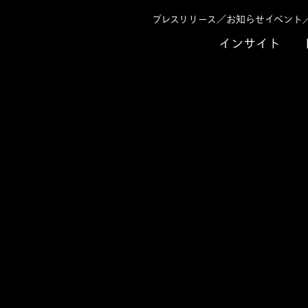
プレスリリース／お知らせ
イベント
インサイト
向けたAIエージェント活用〜調達部門の戦略的機能の実現に向けて〜」に
強い調達に向けたAI
機能の実現に向けて