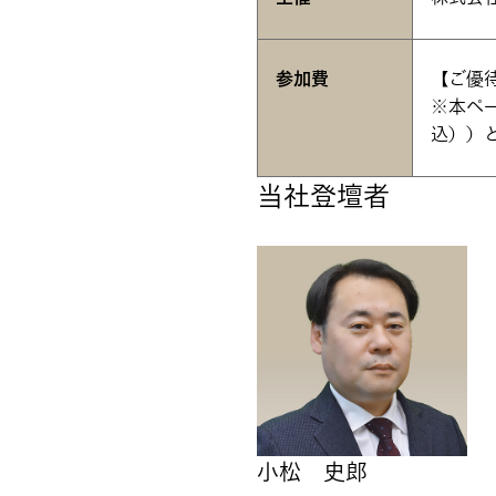
参加費
【ご優待
※本ペ
込））
当社登壇者
小松 史郎