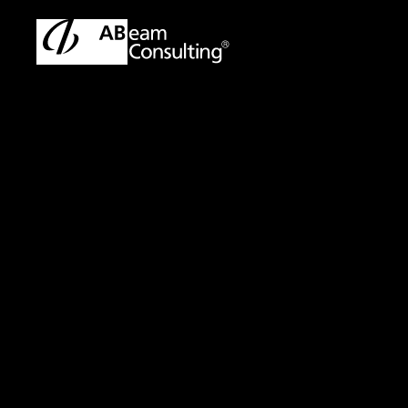
トップ
イベント／セミナー
SSKセミナー「強い調達に
イベント／セミナー
SSKセミナー「
調達部門の戦略的
開催日：