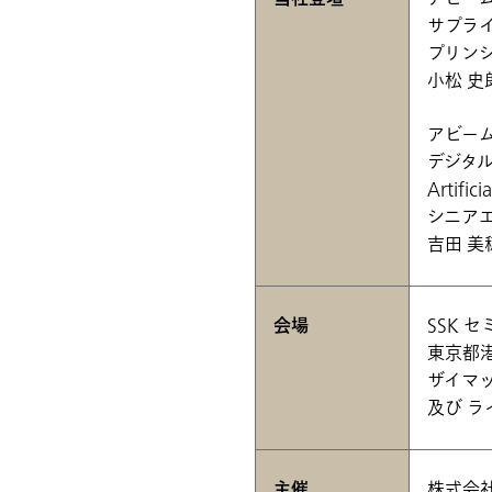
サプラ
プリン
小松 史
アビー
デジタ
Artific
シニア
吉田 美
会場
SSK 
東京都港
ザイマッ
及び 
主催
株式会