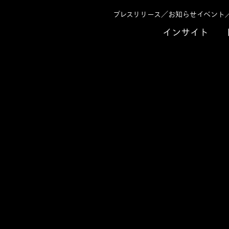
プレスリリース／お知らせ
イベント
インサイト
とは ～「地域」を起点に未来の顧客価値・社会的価値を考える～
事例
鉄道会社が挑戦する次世
は ～「地域」を起点に
的価値を考える～