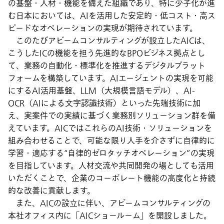
の基盤・人材・機能を備えた組織であり、特に少子化が進
む日本においては、AIを活用した安定的・低コスト・高ス
ピードなオペレーションの実現が期待されています。
このたびアビームコンサルティングが設立したAICは、
こうしたICの機能を担う先進的なBPOビジネス拠点とし
て、業務の自動化・標準化を推進するデジタルプラット
フォームを構築しています。AIエージェントの実現を可能
にするAI活用基盤、LLM（大規模言語モデル）、AI-
OCR（AIによる文字認識技術）といった先端技術に加
え、実案件での実績に基づく業務別ソリューション群を備
えています。AICではこれらのAI技術・ソリューションを
組み合わせることで、可能な限り人手を介さずに自律的に
学習・適応する“自律的ゼロタッチオペレーション”の実現
を目指しています。人材交流や共同開発の場としても活用
いただくことで、企業のコーポレート機能の高度化と持続
的な改善に貢献します。
また、AICの設立に伴い、アビームコンサルティングの
本社オフィス内に「AICショールーム」を開設しました。