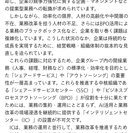
却し、企業の競争力強化に資する企画・マネジメントなど
の提案型業務への転換が求められています。
しかしながら、効率化の限界、人材の高齢化や中間層の
不在、業務改革を担う人材の不足、さらにはBPO活用によ
る業務のブラックボックス化など、企業を取り巻く課題は
複雑化しています。こうした状況のなか、企業は持続的な
成長を実現するために、経営戦略・組織体制の抜本的な見
直しを迫られています。
これらの課題に対応するため、企業グループ内の間接業
務（人事、経理、財務など）の標準化・効率化を目的とし
た「シェアードサービス」や「アウトソーシング」の重要
性が一層高まっています。これらを推進する中核組織であ
る「シェアードサービスセンター（SSC）」や「ビジネスプ
ロセスアウトソーシング（BPO）」が役割を十分に果たす
ためには、業務の集約・運用にとどまらず、AI活用と業務
改革の現場浸透を継続的に提供する「インテリジェントセ
ンター（IC）」の設置が不可欠です。
ICは、業務の運用と並行して、業務改革を推進するため