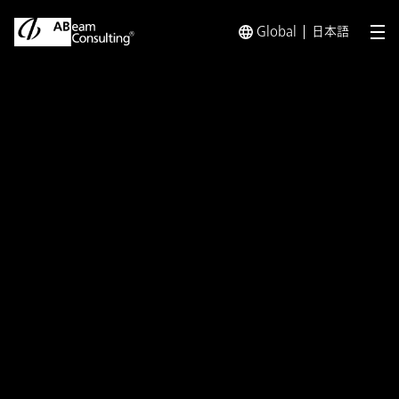
Global
日本語
メ
トップ
プレスリリース／お知らせ
プレスリリース／お知らせ 
お知らせ
アビームコンサルティング、SSC
の進化を支える基盤として独自の
インテリジェントセンターを設立
～最先端BPOを直感的に体験で
きるショールームを本社オフィス
に開設～