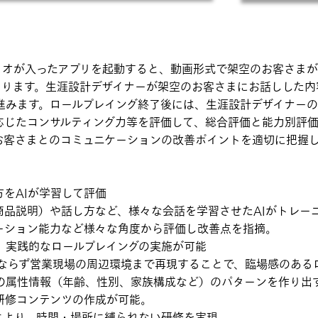
リオが入ったアプリを起動すると、動画形式で架空のお客さま
まります。生涯設計デザイナーが架空のお客さまにお話しした内
進みます。ロールプレイング終了後には、生涯設計デザイナーの
応じたコンサルティング力等を評価して、総合評価と能力別評
お客さまとのコミュニケーションの改善ポイントを適切に把握
。
をAIが学習して評価
商品説明）や話し方など、様々な会話を学習させたAIがトレー
ーション能力など様々な角度から評価し改善点を指摘。
、実践的なロールプレイングの実施が可能
みならず営業現場の周辺環境まで再現することで、臨場感のある
の属性情報（年齢、性別、家族構成など）のパターンを作り出
研修コンテンツの作成が可能。