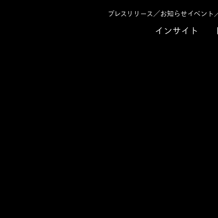
プレスリリース／お知らせ
イベント
インサイト
せ 2020年
営業ロールプレイングをＡＩが評価 営業品質の標準
プレイングをＡＩが評価
標準化と生産性向上に向け