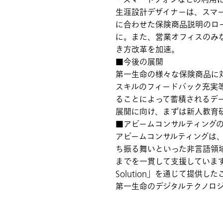
・スマートフォンなどの利用
生涯設計デザイナーは、スマ
に合わせた保険商品説明のロ
に。また、営業オフィスのみ
き方改革を加速。
■今後の展開
第一生命の様々な保険商品に
スキルのフィードバック充実
ることによって蓄積されるデー
展開に向け、まずは新人教育研
■アビームコンサルティング
アビームコンサルティングは
ち振る舞いといった非言語領
までを一貫して支援しています。ま
Solution」を通じて提
第一生命のデジタルテクノロ