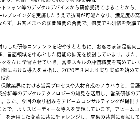
により、時間・場所に縛られない研修を実現
ートフォン等のデジタルデバイスから研修受講できることから
ールプレイングを実施したうえで訪問が可能となり、満足度の
ならず、お客さまへの訪問時間の合間で、何度でも研修を受講
対応した研修コンテンツを増やすとともに、お客さま満足度向
等、言語領域を中心とした機能の拡充を検討しています。また
タをAIに学習させていき、営業スキルの評価精度を高めていく
修における導入を目指し、2020年８月より実証実験を始めて
の役割
、保険業界における営業プロセスや人材育成のノウハウと、言
域分析等のデジタルテクノロジーの知見を活用し、営業研修の
た、今回の取り組みをアビームコンサルティングが提供する「Virtua
供したことで、よりスピーディーな導入を実現しています。アビーム
ジーを活用した変革に共にチャレンジし、成果の共創に貢献して