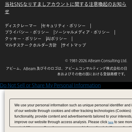
当社SNSなりすましアカウントに関する注意喚起のお知ら
せ
ディスクレーマー
セキュリティ・ポリシー
プライバシー・ポリシー
ソーシャルメディア・ポリシー
クッキー・ポリシー
AIポリシー
マルチステークホルダー方針
サイトマップ
© 1981-2026 ABeam Consulting Ltd.
アビーム、ABeam 及びそのロゴは、アビームコンサルティング株式会社の日
本およびその他の国における登録商標です。
Do Not Sell or Share My Personal Information
We use your personal information such as unique personal identifier and 
of our website through cookies and other tracking technologies (Cookies)
functionality, provide content and advertisements tailored to your interests
improve our website through access analysis. Please click
to see more
here
period. We may sell or share your personal information to/with our adverti