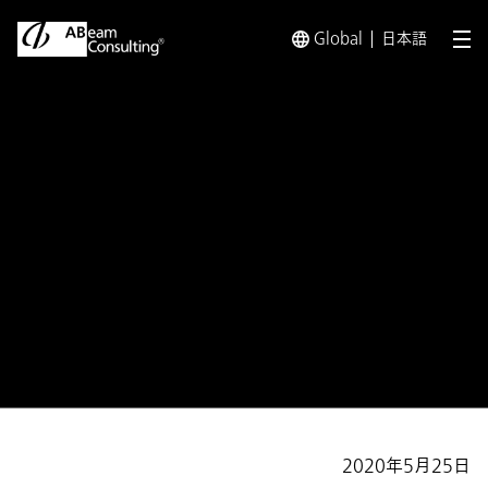
Global
日本語
メ
トップ
プレスリリース／お知らせ
プレスリリース／お知らせ 
お知らせ
『SAS Partner Award』におい
て「Best Pioneer Award」を受
賞
2020年5月25日