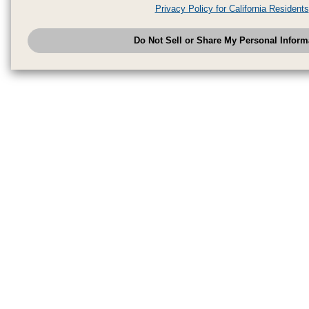
analytics service partners. These partners may combine the data shared by
Privacy Policy for California Residents
have provided to them or that they have collected from your use of their se
analyze and optimize advertisements delivered to you by businesses other
Do Not Sell or Share My Personal Inform
have the right to opt out of sale or share of your personal information by u
to exercise your right. If we have detected an opt-out pr
My Personal Information
honored.
Change your sell or share preference