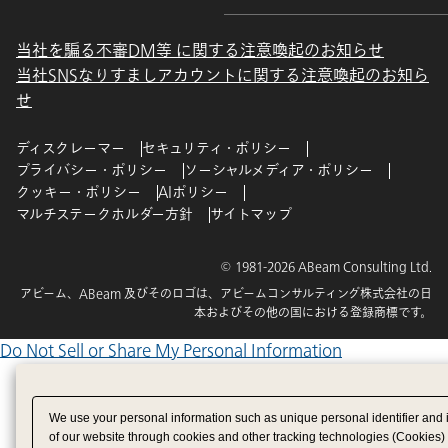
当社を騙る不審DM等 に関する注意喚起のお知らせ
当社SNSなりすましアカウントに関する注意喚起のお知ら
せ
ディスクレーマー
セキュリティ・ポリシー
プライバシー・ポリシー
ソーシャルメディア・ポリシー
クッキー・ポリシー
AIポリシー
マルチステークホルダー方針
サイトマップ
© 1981-2026 ABeam Consulting Ltd.
アビーム、ABeam 及びそのロゴは、アビームコンサルティング株式会社の日
本およびその他の国における登録商標です。
Do Not Sell or Share My Personal Information
We use your personal information such as unique personal identifier and 
of our website through cookies and other tracking technologies (Cookies)