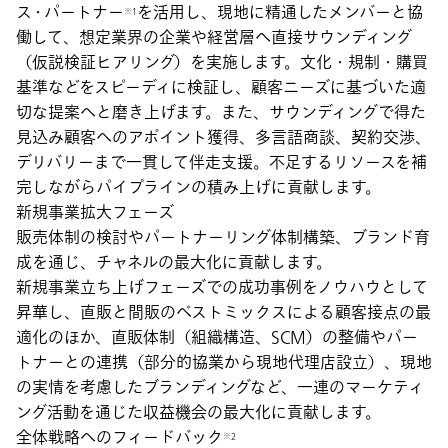
ス・パートナー
を活用し、現地に精通したメンバーと協
※1
働して、想定業界の企業や経営層へ直接サウンディング
（仮説検証ヒアリング）を実施します。文化・規制・購買
基準などをスピーディに検証し、顧客ニーズに基づいた適
切な提案へと磨き上げます。また、サウンディングで得た
見込み顧客へのアポイント獲得、多言語商談、契約交渉、
デリバリーまで一貫して伴走支援。不足するリソースを補
完しながらパイプラインの積み上げに貢献します。
新規事業拡大フェーズ
販売体制の検討やパートナーリング体制構築、ブランド育
成を通じ、チャネルの最大化に貢献します。
新規事業立ち上げフェーズでの成功事例をノウハウとして
昇華し、直販と間販のベストミックスによる顧客接点の最
適化のほか、直販体制（組織構造、SCM）の整備やパー
トナーとの連携（部分的協業から現地代理店設立）、現地
の実情を考慮したブランディングなど、一連のマーケティ
ング活動を通じた収益機会の最大化に貢献します。
全体戦略へのフィードバック
※2