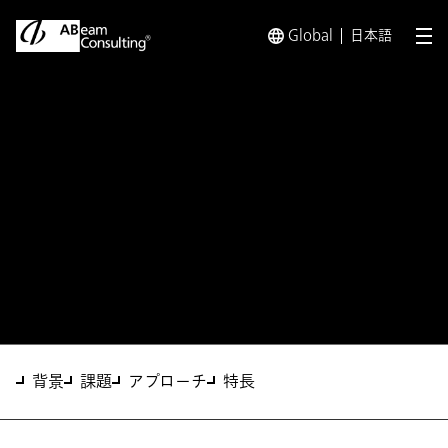
Global
日本語
メ
トップ
ソリューション
海外顧客・パートナー開拓支援
ソリューション
海外顧客・パートナー開拓支
援
背景
課題
アプローチ
特長