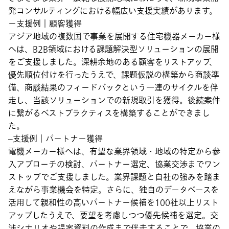
発コンサルティングにおける幅広い支援実績があります。
ー支援例｜顧客獲得
アジア地域の複数国で事業を展開する住宅機器メーカー様
へは、B2B領域における課題解決型ソリューションの展開
をご支援しました。深耕余地のある顧客をリストアップ、
優先順位付けを行ったうえで、課題仮説の構築から商談準
備、商談結果のフィードバックという一連のサイクルを伴
走し、当該ソリューションでの新規取引を獲得。後続案件
に繋がるベストプラクティスを構築することができまし
た。
–支援例｜パートナー獲得
電機メーカー様へは、有望な業界領域・地域の特定から参
入アプローチの検討、パートナー選定、協業交渉までワン
ストップでご支援しました。業界課題と自社の強みを踏ま
えながら事業機会を特定。さらに、独自のデータベースを
活用して親和性の高いパートナー候補を100社以上リスト
アップしたうえで、要望を考慮しつつ優先候補を選定。交
渉シナリオや提案資料の作成まで伴走することで、協業の