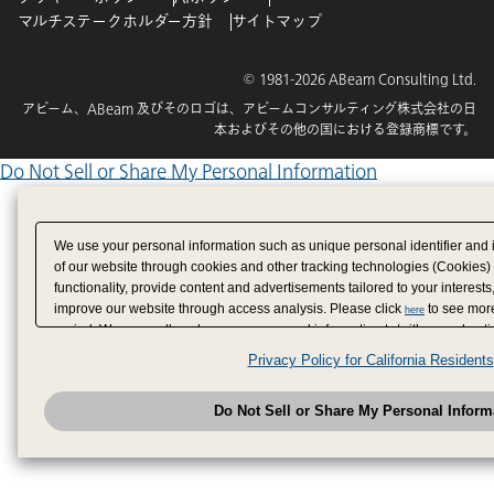
マルチステークホルダー方針
サイトマップ
© 1981-2026 ABeam Consulting Ltd.
アビーム、ABeam 及びそのロゴは、アビームコンサルティング株式会社の日
本およびその他の国における登録商標です。
Do Not Sell or Share My Personal Information
We use your personal information such as unique personal identifier and 
of our website through cookies and other tracking technologies (Cookies)
functionality, provide content and advertisements tailored to your interests
improve our website through access analysis. Please click
to see more
here
period. We may sell or share your personal information to/with our adverti
analytics service partners. These partners may combine the data shared by
Privacy Policy for California Residents
have provided to them or that they have collected from your use of their se
analyze and optimize advertisements delivered to you by businesses other
Do Not Sell or Share My Personal Inform
have the right to opt out of sale or share of your personal information by u
to exercise your right. If we have detected an opt-out pr
My Personal Information
honored.
Change your sell or share preference