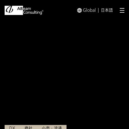
Global
日本語
メ
トップ
事例
プライベート・エクイティファンドの投資先小
事例
プライベート・エクイティファン
ドの投資先小売企業に対しDX施
策を活用したバリューアップ支援
を実施
MSD企業投資
DX
商社
小売・流通