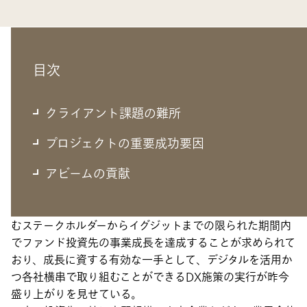
目次
クライアント課題の難所
クライアント課題の難所
汎用的なバリューアップアプローチの確立とス
プロジェクトの重要成功要因
モールウィンの積上げによる投資先の意識変革
アビームの貢献
プライベート・エクイティ業界では、ファンド出資者を含
むステークホルダーからイグジットまでの限られた期間内
でファンド投資先の事業成長を達成することが求められて
おり、成長に資する有効な一手として、デジタルを活用か
つ各社横串で取り組むことができるDX施策の実行が昨今
盛り上がりを見せている。