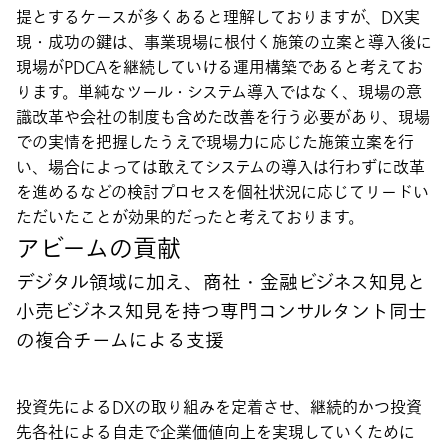
提とするケースが多くあると理解しておりますが、DX実
現・成功の鍵は、事業現場に根付く施策の立案と導入後に
現場がPDCAを継続していける運用構築であると考えてお
ります。単純なツール・システム導入ではなく、現場の意
識改革や会社の制度も含めた改善を行う必要があり、現場
での実情を把握したうえで現場力に応じた施策立案を行
い、場合によっては敢えてシステムの導入は行わずに改革
を進めるなどの検討プロセスを個社状況に応じてリードい
ただいたことが効果的だったと考えております。
アビームの貢献
デジタル領域に加え、商社・金融ビジネス知見と
小売ビジネス知見を持つ専門コンサルタント同士
の複合チームによる支援
投資先によるDXの取り組みを定着させ、継続的かつ投資
先各社による自走で企業価値向上を実現していくために