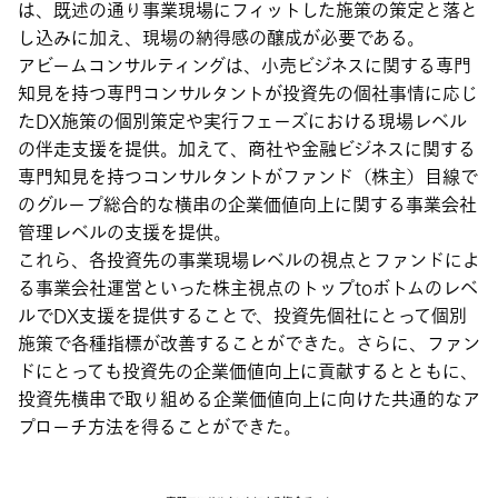
は、既述の通り事業現場にフィットした施策の策定と落と
し込みに加え、現場の納得感の醸成が必要である。
アビームコンサルティングは、小売ビジネスに関する専門
知見を持つ専門コンサルタントが投資先の個社事情に応じ
たDX施策の個別策定や実行フェーズにおける現場レベル
の伴走支援を提供。加えて、商社や金融ビジネスに関する
専門知見を持つコンサルタントがファンド（株主）目線で
のグループ総合的な横串の企業価値向上に関する事業会社
管理レベルの支援を提供。
これら、各投資先の事業現場レベルの視点とファンドによ
る事業会社運営といった株主視点のトップtoボトムのレベ
ルでDX支援を提供することで、投資先個社にとって個別
施策で各種指標が改善することができた。さらに、ファン
ドにとっても投資先の企業価値向上に貢献するとともに、
投資先横串で取り組める企業価値向上に向けた共通的なア
プローチ方法を得ることができた。