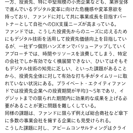
一方、投資先、特に中堅規模の小売企業なども、業界全体
で進んでいるデジタル変革に向けた危機感や変革意欲を
持っており、ファンドに対して共に事業成長を目指すパー
トナーとして自社へのDX支援ニーズが高まっている。
ファンドでは、こうした投資先からのニーズに応えるため
にもデジタル技術を活用して投資先価値向上を目指してい
るが、一社ずつ個別ハンズオンでバリューアップしていく
アプローチでは、時間やリソースを浪費してしまう、特定
の会社でしか有効でなく横展開できない、ひいてはそもそ
もデジタル技術の知見に乏しい、といった課題があること
から、投資先全体に対して有効な打ち手がタイムリーに取
れていない状況にある。プライベート・エクイティファン
ドでは投資先企業への投資期間が平均3～5年であり、イ
グジットまでの限られた期間内に効果的な成果を上げる必
要があることが更に問題を難しくしている。
同様の課題は、ファンドに限らず例えば総合商社など傘下
に多数の事業会社を擁する企業にも見受けられる。
こうした課題に対し、アビームコンサルティングはクライ