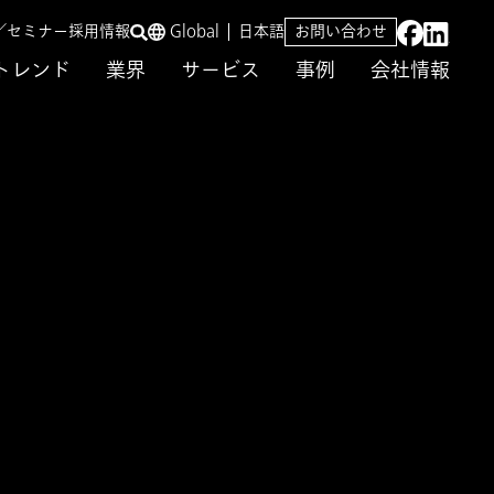
／セミナー
採用情報
Global
日本語
お問い合わせ
トレンド
業界
サービス
事例
会社情報
ムの事業変革支援
Trunk」立ち上げを
銀行の次世代ビジネスモ
の事業変革支援