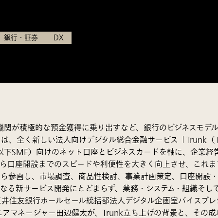
株式会社三井住友銀行
銀行・証券
DX
機関が積極的な預金獲得に乗り出すなど、銀行のビジネスモデ
は、全く新しい法人向けデジタル総合金融サービス「Trunk
terprises、以下SME）向けのネット口座とビジネスカードを軸
みから口座開設までのスピードや利便性を大きく向上させ、これ
から参画し、市場調査、商品性検討、事業計画策定、口座開設
単なる新サービス開発にとどまらず、業務・システム・組織そし
三井住友銀行ホールセール統括部法人デジタル企画室バイスプレ
ニアマネージャー田辺健太が、Trunk立ち上げの背景と、その