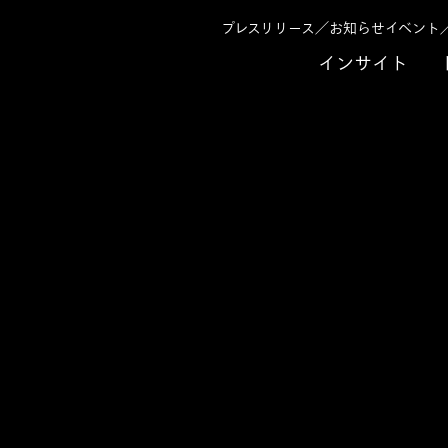
プレスリリース／お知らせ
イベント
インサイト
げを構想から伴走 三井住友銀行の次世代ビジネスモデルを共創したアビー
事例
法人向け新金融サービス「
構想から伴走 三井住友
デルを共創したアビーム