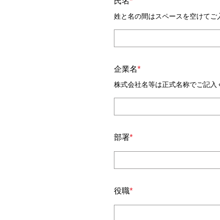
氏名
*
姓と名の間はスペースを空けてご
企業名
*
株式会社名等は正式名称でご記入
部署
*
役職
*