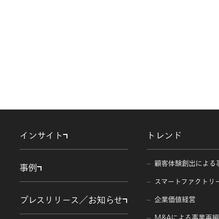
連絡先：下記問い合わせ窓口
3.個人情報の利用目的
ご提供いただいたご本人様の
本人様に行うために利用させ
4.個人情報の第三者提供
当社は、法令に基づく場合を
答のために当社グループの関
合には、入力いただいた必要
インサイト
トレンド
5.個人情報の取り扱いの委託
本資料の関連業務について、
顧客体験創出による
事例
ムズ株式会社を含む。）に委
スマートファクトリ
6.個人情報提供における任意
プレスリリース／お知らせ
企業価値経営
個人情報の提供は任意ですが
す。
M&Aによる事業再