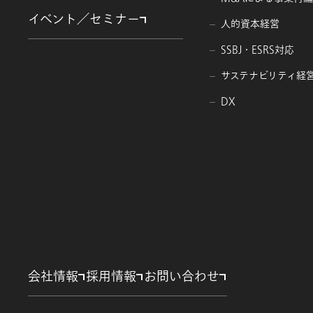
イベント／セミナー
人的資本経営
7.個人情報に関するお問い合
個人情報の開示等（開示、訂
SSBJ・ESRS対応
る場合には、ご本人様以外へ
サステナビリティ経
人確認を実施し、確認が取れ
〒104-0028 東京都中央
DX
アビームコンサルティング株
Tel: 03-6700-8800
会社情報
採用情報
お問い合わせ