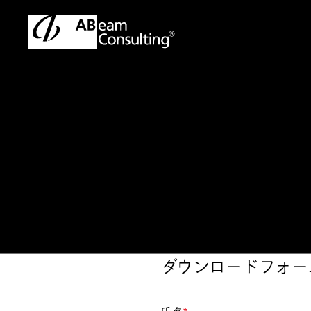
トップ
地域価値共創企業における生成AI活用の実態調査
地域価値共創企業
ダウンロードフォー