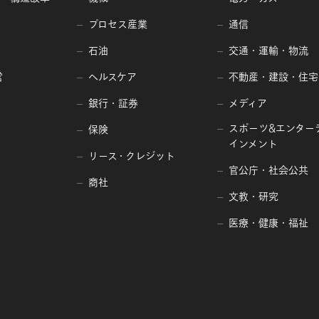
プロセス産業
通信
わせ窓口
正、利用停止等）を請求する場合には、下記連絡先にご連絡願
石油
交通・運輸・物流
の個人情報の漏洩、ご本人様以外による個人情報の書き換え等
営
ヘルスケア
不動産・建設・住宅
た場合に限り、回答させていただきます。
区八重洲二丁目2番1号 東京ミッドタウン八重洲 八重洲セントラル
銀行・証券
メディア
式会社
スポーツ&エンター
保険
インメント
リース・クレジット
官公庁・社会公共
商社
文教・研究
医療・健康・福祉