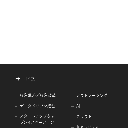
・サービスに関するご案内をご
せん。ただし、ご本人様への回
だくことが適切と判断される場
サービス
たす協力会社（アビームシステ
経営戦略／経営改革
アウトソーシング
データドリブン経営
AI
スタートアップ＆オー
クラウド
ドに支障が出るおそれがありま
プンイノベーション
セキュリティ