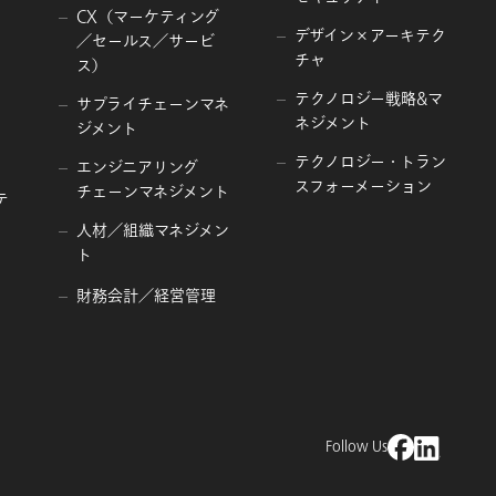
CX（マーケティング
デザイン×アーキテク
／セールス／サービ
チャ
ス）
います。なお、開示等請求され
テクノロジー戦略&マ
を防止するため、ご本人様の本
サプライチェーンマネ
ネジメント
ジメント
タワー
テクノロジー・トラン
エンジニアリング
スフォーメーション
チェーンマネジメント
テ
人材／組織マネジメン
ト
財務会計／経営管理
Follow Us