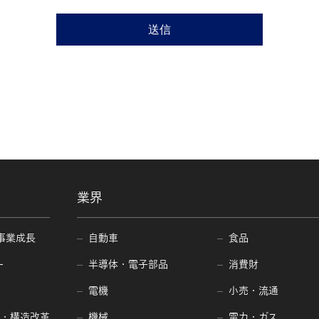
に同じ
個人情報は、今後のイベント、セミナー又はコンサルティング
ていただきます。
除いて、ご本人様の同意なく個人情報を第三者に提供いたしま
係会社であるアビームシステムズ株式会社にて対応させていた
事項の内容を同社に提供することがあります。
業界
上記の利用目的の範囲内において、当社の委託先選定基準を満
事業成長
自動車
食品
託する場合があります。
ー
半導体・電子部品
消費財
性について
電機
小売・流通
、提供いただけない個人情報がある場合、本資料のダウンロー
編・構造改革
機械
電力・ガス