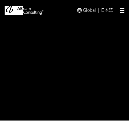
Global
日本語
メ
トップ
プレスリリース／お知らせ
プレスリリース／お知らせ 
お知らせ
インパクト会計のデファクトスタ
ンダード確立に向けた企業共創型
コンソーシアム「Impact Value
Consortium」を設立