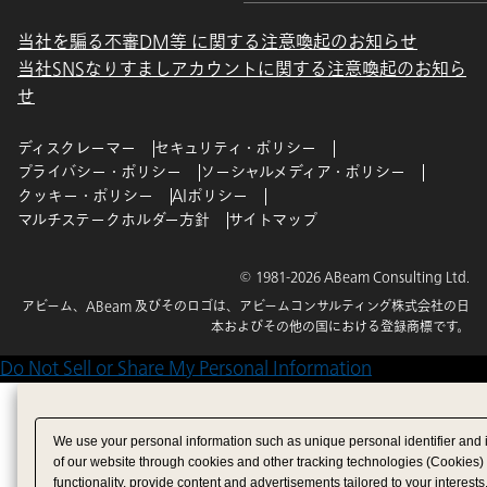
当社を騙る不審DM等 に関する注意喚起のお知らせ
当社SNSなりすましアカウントに関する注意喚起のお知ら
せ
ディスクレーマー
セキュリティ・ポリシー
プライバシー・ポリシー
ソーシャルメディア・ポリシー
クッキー・ポリシー
AIポリシー
マルチステークホルダー方針
サイトマップ
© 1981-2026 ABeam Consulting Ltd.
アビーム、ABeam 及びそのロゴは、アビームコンサルティング株式会社の日
本およびその他の国における登録商標です。
Do Not Sell or Share My Personal Information
We use your personal information such as unique personal identifier and 
of our website through cookies and other tracking technologies (Cookies)
functionality, provide content and advertisements tailored to your interests