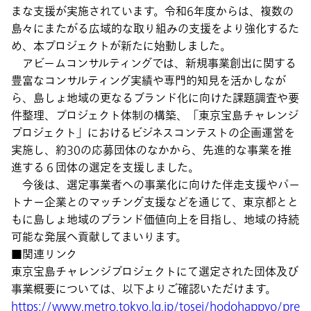
まな支援が実施されています。令和6年度からは、複数の
島々にまたがる広域的な取り組みの支援をより強化するた
め、本プロジェクトが新たに始動しました。
アビームコンサルティングでは、新規事業創出に関する
豊富なコンサルティング実績や専門的知見を活かしなが
ら、島しょ地域の更なるブランド化に向けた課題調査や要
件整理、プロジェクト体制の構築、「東京宝島チャレンジ
プロジェクト」におけるビジネスコンテストの企画運営を
実施し、約30の応募団体のなかから、先進的な事業を推
進する６団体の選定を支援しました。
今後は、選定事業者への事業化に向けた伴走支援やパー
トナー企業とのマッチング支援などを通じて、東京都とと
もに島しょ地域のブランド価値向上を目指し、地域の持続
可能な発展へ貢献してまいります。
■関連リンク
東京宝島チャレンジプロジェクトにて選定された団体及び
事業概要については、以下よりご確認いただけます。
https://www.metro.tokyo.lg.jp/tosei/hodohappyo/pre