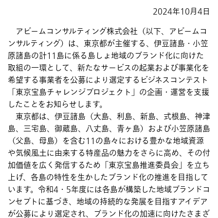
2024年10月4日
アビームコンサルティング株式会社（以下、アビームコ
ンサルティング）は、東京都が主催する、伊豆諸島・小笠
原諸島の計11島に係る島しょ地域のブランド化に向けた
取組の一環として、新たなサービスの起業および事業化を
希望する事業者を公募により選定するビジネスコンテスト
「東京宝島チャレンジプロジェクト」の企画・運営を支援
したことをお知らせします。
東京都は、伊豆諸島（大島、利島、新島、式根島、神津
島、三宅島、御蔵島、八丈島、青ヶ島）および小笠原諸島
（父島、母島）を含む11の島々における豊かな地域資源
や気候風土に由来する特産品の魅力をさらに高め、その付
加価値を広く発信するため「東京宝島推進委員会」を立ち
上げ、各島の特性を生かしたブランド化の推進を目指して
います。令和4・5年度には各島が構築した地域ブランドコ
ンセプトに基づき、地域の持続的な発展を目指すアイデア
が公募により選定され、ブランド化の加速に向けたさまざ