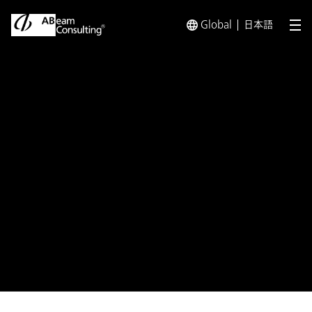
Global
日本語
メ
トップ
プレスリリース／お知らせ
プレスリリース／お知らせ 
お知らせ
東京都の島しょ地域ブランド化
に向けた
対象事業者選定におけるビジネス
コンテスト実施を支援