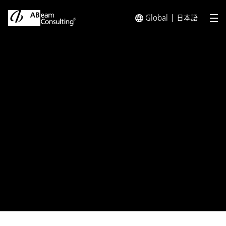
Global
日本語
メ
トップ
プレスリリース／お知らせ
プレスリリース／お知らせ 
プレスリリース
住友商事とアビームコンサルティ
ング
企業のGX実現を支援する新会社
を設立