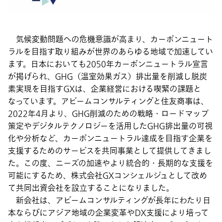
気候変動問題への危機意識が高まり、カーボンニュート
ラルを目指す取り組みが世界のあらゆる地域で加速してい
ます。日本においても2050年カーボンニュートラル宣言
が掲げられ、GHG（温室効果ガス）排出量を削減し脱炭
素実現を目指すGXは、企業経営における喫緊の課題と
なっています。アビームコンサルティングと住友商事は、
2022年4月より、GHG削減のための戦略・ロードマップ
策定やデジタルテクノロジーを活用したGHG排出量の可視
化や分析など、カーボンニュートラル達成を目指す企業を
支援するためのサービスを共同事業として提供してきまし
た。この度、ニーズの加速やより統合的・長期的な支援を
可能にするため、株式会社GXコンシェルジュとして改め
て共同出資会社を設立することになりました。
新会社は、アビームコンサルティングが長年にわたり日
本ならびにアジア地域の企業変革やDX支援により培って