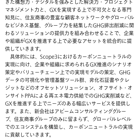
きた構想力・デジタルを強みとした解決力・プロジェクト
マネジメント力と、GXを実現する上で不可欠となる専門
知見に、住友商事の豊富な顧客ネットワークやグローバル
なビジネス基盤、グループ力を結集したGHG排出削減に関
わるソリューションの提供力を組み合わせることで、企業
や組織がGXを推進する上で必要なアセットを統合的に提
供していきます。
具体的には、Scope3におけるカーボンニュートラルの
実現に向け、企業や組織に求められるGX推進のシナリオ
策定やバリューチェーン上での実現モデルの策定、GHG
データの可視化や管理基盤ツール群、非化石証書やクレ
ジットなどのオフセットソリューション、オフサイト・オ
ンサイトPPAによる再エネ電力供給でのGHG実削減など、
GXを推進する上でニーズのある幅広いサービスを提供し
ます。また、新会社はアビームコンサルティンググルー
プ、住友商事グループのみに留まらず、グローバルレベル
でのエコシステムを構築し、カーボンニュートラルの実現
に貢献していきます。