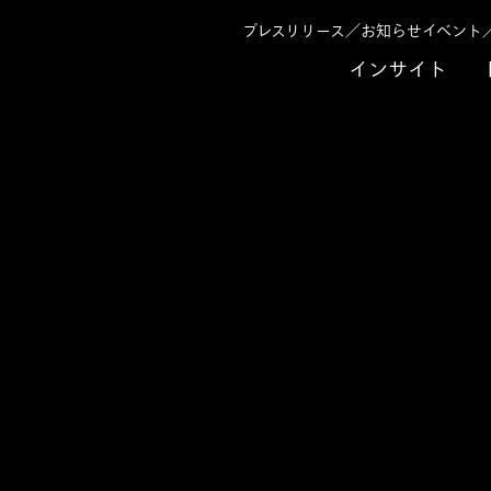
プレスリリース／お知らせ
イベント
インサイト
せ 2023年
東京海上ディーアールの新規事業開発を支援
ィーアールの新規事業開発
ンストップで推進し、 わずか１年での事業
化・迅速化するコミュニケーションプラッ