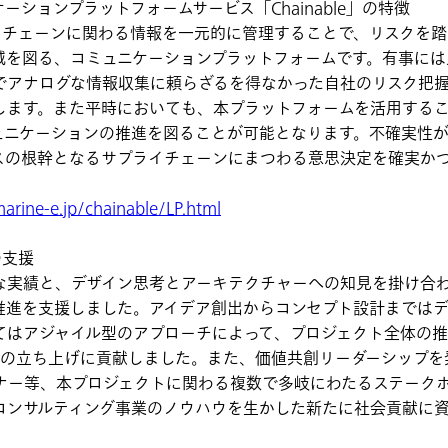
ションプラットフォームサービス「Chainable」の特徴
プライチェーンに関わる情報を一元的に管理することで、リスクを
減を図る、コミュニケーションプラットフォームです。有事には
でアナログな情報収集に頼らざるを得なかった自社のリスク把
します。また平時においても、本プラットフォームを活用する
ュニケーションの推進を図ることが可能となります。不確実性
スの根幹となるサプライチェーンにまつわる意思決定を確実か
marine-e.jp/chainable/LP.html
の支援
実績と、デザイン思考とアーキテクチャーへの知見を掛け合わ
推進を支援しました。アイデア創出からコンセプト設計まではデ
てはアジャイル型のアプローチによって、プロジェクト全体の
スの立ち上げに貢献しました。また、価値共創リーダーシップを
ナー等、本プロジェクトに関わる複数で多岐にわたるステーク
コンサルティング事業のノウハウを生かした新たに社会貢献に