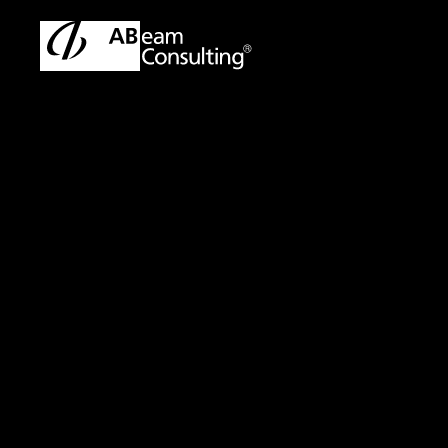
トップ
プレスリリース／お知らせ
プレスリリース／お知ら
プレスリリース
東京海上デ
企画から開発までワ
チェーン管理を強靭