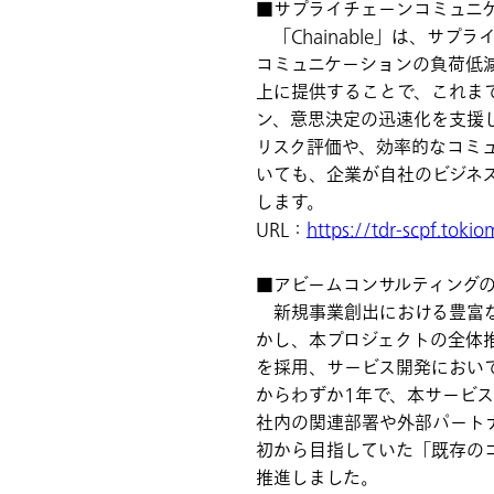
■サプライチェーンコミュニケー
「Chainable」は、サ
コミュニケーションの負荷低
上に提供することで、これま
ン、意思決定の迅速化を支援
リスク評価や、効率的なコミ
いても、企業が自社のビジネ
します。
URL：
https://tdr-scpf.tokio
■アビームコンサルティング
新規事業創出における豊富な
かし、本プロジェクトの全体
を採用、サービス開発におい
からわずか1年で、本サービ
社内の関連部署や外部パート
初から目指していた「既存の
推進しました。