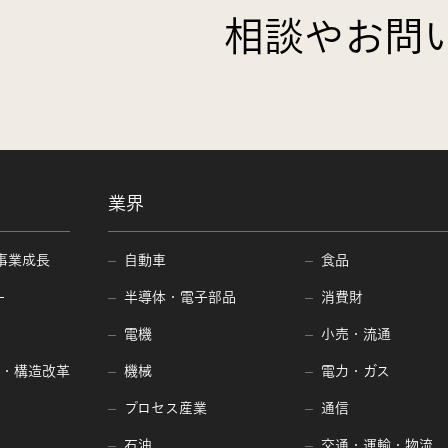
相談やお問
業界
事業成長
自動車
食品
ー
半導体・電子部品
消費財
電機
小売・流通
編・構造改革
機械
電力・ガス
プロセス産業
通信
石油
交通・運輸・物流