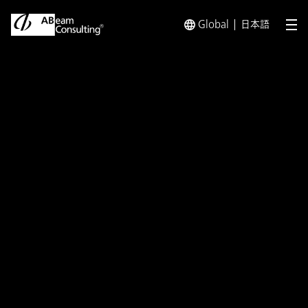
Global
日本語
メ
トップ
プレスリリース／お知らせ
プレスリリース／お知らせ 
お知らせ
Green x Digitalコンソーシアム
による
サプライチェーンCO2の見える
化のための
データプラットフォームの構築に
向けた実証事業に参画