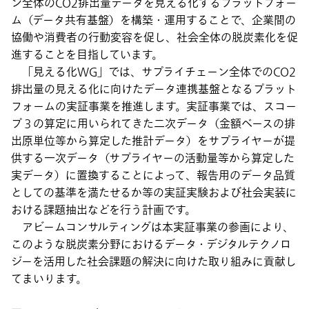
ン全体のCO2排出量データを見える化するプラットフォー
ム（データ共有基盤）を構築・運用することで、企業間の
協働や消費者の行動変容を促し、社会全体の脱炭素化を促
進することを目指しています。
「見える化WG」では、サプライチェーン全体でのCO2
排出量の見える化に向けたデータ連携基盤となるプラット
フォームの実証事業を推進します。実証事業では、スコー
プ３の算定に用いられてきた二次データ（金額ベースの排
出原単位等から算定した推計データ）をサプライヤーが提
供する一次データ（サプライヤーの活動量等から算定した
実データ）に置換することによって、報告用のデータ品質
としての基準を満たせるか等の実証実験および社会実装に
おける課題抽出などを行う計画です。
アビームコンサルティングは本実証事業の参画により、
このような脱炭素分野におけるデータ・デジタルテクノロ
ジーを活用した社会課題の解決に向けた取り組みに貢献し
てまいります。