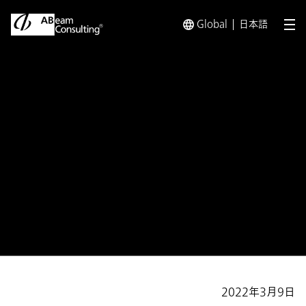
Global
日本語
メ
トップ
プレスリリース／お知らせ
プレスリリース／お知らせ 
プレスリリース
「健康経営優良法人2022（大規
模法人部門）」
に認定
2022年3月9日