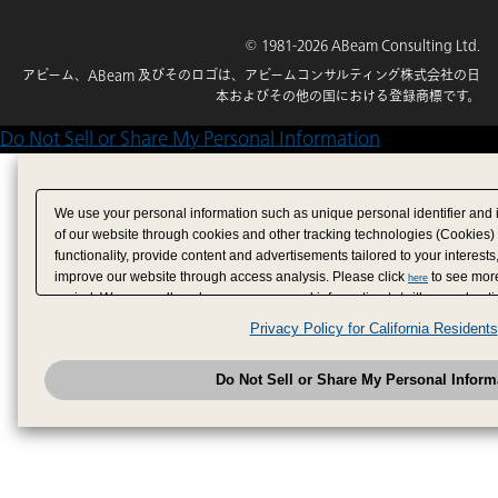
© 1981-2026 ABeam Consulting Ltd.
アビーム、ABeam 及びそのロゴは、アビームコンサルティング株式会社の日
本およびその他の国における登録商標です。
Do Not Sell or Share My Personal Information
We use your personal information such as unique personal identifier and 
of our website through cookies and other tracking technologies (Cookies)
functionality, provide content and advertisements tailored to your interests
improve our website through access analysis. Please click
to see more
here
period. We may sell or share your personal information to/with our adverti
analytics service partners. These partners may combine the data shared by
Privacy Policy for California Residents
have provided to them or that they have collected from your use of their se
analyze and optimize advertisements delivered to you by businesses other
Do Not Sell or Share My Personal Inform
have the right to opt out of sale or share of your personal information by u
to exercise your right. If we have detected an opt-out pr
My Personal Information
honored.
Change your sell or share preference