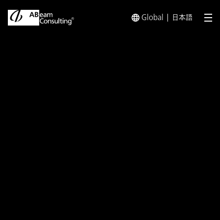
Global
日本語
メ
トップ
プレスリリース／お知らせ
プレスリリース／お知らせ 
プレスリリース
リサーチレポート 『B2Cビジネス
の未来を考える–勝ちパターンに
持ち込むイノベーションへの挑
戦-』刊行
流通・小売ビジネスの勝ちパターンの解説