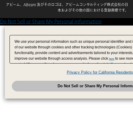
アビーム、ABeam 及びそのロゴは、アビームコンサルティング株式会社の日
本およびその他の国における登録商標です。
Do Not Sell or Share My Personal Information
We use your personal information such as unique personal identifier and 
of our website through cookies and other tracking technologies (Cookies)
functionality, provide content and advertisements tailored to your interests
improve our website through access analysis. Please click
to see more
here
period. We may sell or share your personal information to/with our adverti
analytics service partners. These partners may combine the data shared by
Privacy Policy for California Residents
have provided to them or that they have collected from your use of their se
analyze and optimize advertisements delivered to you by businesses other
Do Not Sell or Share My Personal Inform
have the right to opt out of sale or share of your personal information by u
to exercise your right. If we have detected an opt-out pr
My Personal Information
honored.
Change your sell or share preference