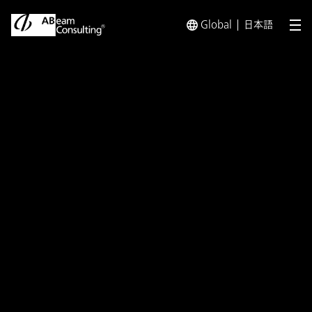
Global
日本語
メ
トップ
プレスリリース／お知らせ
プレスリリース／お知らせ 
プレスリリース
アビームコンサルティング、SAP
S/4 HANA®へのスムーズな移行
を支援する「ABeam Cloud®
Conversion Express Factory for
SAP S/4HANA®」の提供を開始