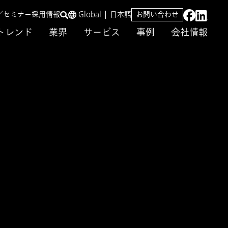
／セミナー
採用情報
Global
日本語
お問い合わせ
トレンド
業界
サービス
事例
会社情報
度 トップリーグビジネスマネジメント講座にて講演
 平成29年
ト講座にて講