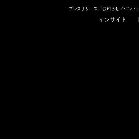
プレスリリース／お知らせ
イベント
インサイト
せ 2018年
一般社団法人日本トップリーグ連携機構 平成29年
人日本トップリーグ連携機構
リーグビジネスマネジメン