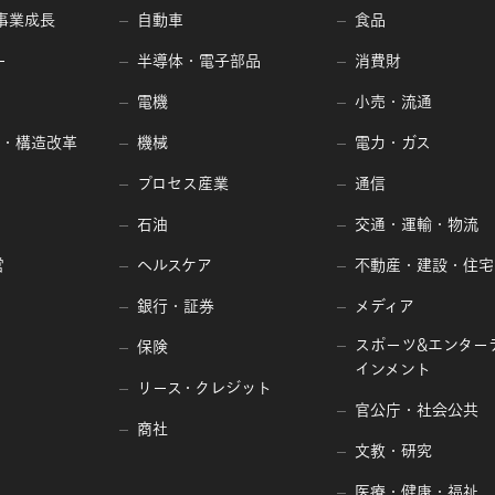
事業成長
自動車
食品
ー
半導体・電子部品
消費財
電機
小売・流通
編・構造改革
機械
電力・ガス
プロセス産業
通信
石油
交通・運輸・物流
営
ヘルスケア
不動産・建設・住宅
銀行・証券
メディア
スポーツ&エンター
保険
インメント
リース・クレジット
官公庁・社会公共
商社
文教・研究
医療・健康・福祉