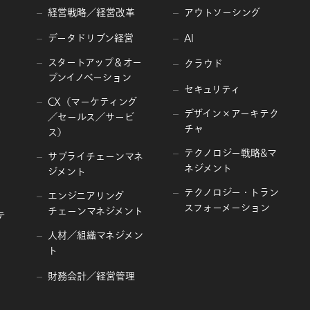
経営戦略／経営改革
アウトソーシング
データドリブン経営
AI
スタートアップ＆オー
クラウド
プンイノベーション
セキュリティ
CX（マーケティング
デザイン×アーキテク
／セールス／サービ
チャ
ス）
テクノロジー戦略&マ
サプライチェーンマネ
ネジメント
ジメント
テクノロジー・トラン
エンジニアリング
スフォーメーション
チェーンマネジメント
テ
人材／組織マネジメン
ト
財務会計／経営管理