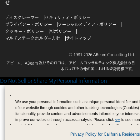
せ
ディスクレーマー
セキュリティ・ポリシー
プライバシー・ポリシー
ソーシャルメディア・ポリシー
クッキー・ポリシー
AIポリシー
マルチステークホルダー方針
サイトマップ
© 1981-2026 ABeam Consulting Ltd.
アビーム、ABeam 及びそのロゴは、アビームコンサルティング株式会社の日
本およびその他の国における登録商標です。
Do Not Sell or Share My Personal Information
We use your personal information such as unique personal identifier and 
of our website through cookies and other tracking technologies (Cookies)
functionality, provide content and advertisements tailored to your interests
improve our website through access analysis. Please click
to see more
here
period. We may sell or share your personal information to/with our adverti
analytics service partners. These partners may combine the data shared by
Privacy Policy for California Residents
have provided to them or that they have collected from your use of their se