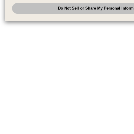
analyze and optimize advertisements delivered to you by businesses other
Do Not Sell or Share My Personal Inform
have the right to opt out of sale or share of your personal information by u
to exercise your right. If we have detected an opt-out pr
My Personal Information
honored.
Change your sell or share preference