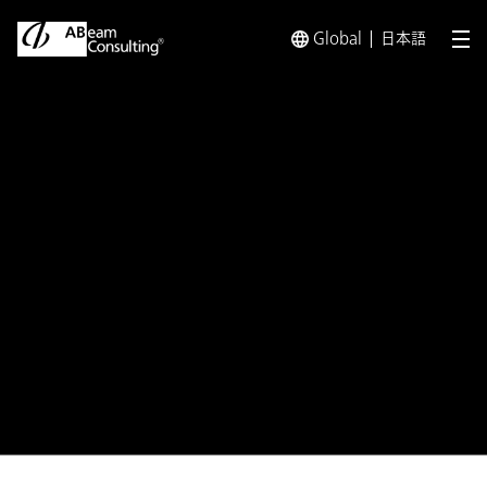
Global
日本語
メ
トップ
プレスリリース／お知らせ
プレスリリース／お知らせ 
プレスリリース
女性活躍推進法に基づき厚生労
働大臣から「えるぼし」企業とし
て
最上位の3段階目の認定を取得